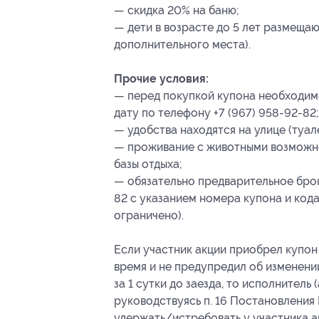
— скидка 20% на баню;
— дети в возрасте до 5 лет размеща
дополнительного места).
Прочие условия:
— перед покупкой купона необходим
дату по телефону +7 (967) 958-92-82;
— удобства находятся на улице (туал
— проживание с животными возможно
базы отдыха;
— обязательно предварительное брон
82 с указанием номера купона
и код
ограничено).
Если участник акции приобрел купон 
время и не предупредил об изменени
за 1 сутки до заезда, то исполнитель
руководствуясь п. 16 Постановления 
удержать/истребовать у участника а