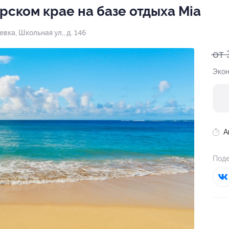
рском крае на базе отдыха Mia
вка, Школьная ул., д. 14б
от 
Экон
А
Поде