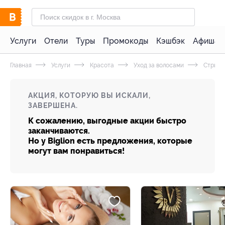
Услуги
Отели
Туры
Промокоды
Кэшбэк
Афиша 
Главная
Услуги
Красота
Уход за волосами
Стрижк
АКЦИЯ, КОТОРУЮ ВЫ ИСКАЛИ,
ЗАВЕРШЕНА.
К сожалению, выгодные акции быстро
заканчиваются.
Но у Biglion есть предложения, которые
могут вам понравиться!