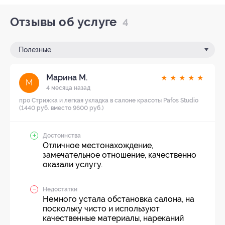
Отзывы об услуге
4
Полезные
Марина М.
★
★
★
★
★
М
4 месяца назад
про Стрижка и легкая укладка в салоне красоты Pafos Studio
(1440 руб. вместо 9600 руб.)
Достоинства
Отличное местонахождение,
замечательное отношение, качественно
оказали услугу.
Недостатки
Немного устала обстановка салона, на
поскольку чисто и используют
качественные материалы, нареканий