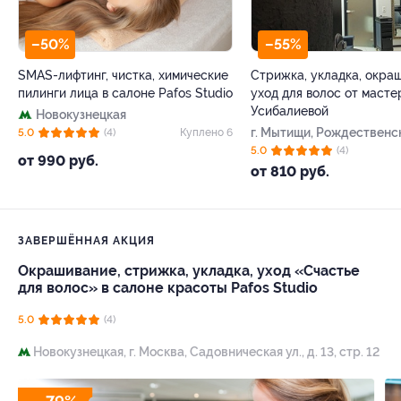
–50%
–55%
SMAS-лифтинг, чистка, химические
Стрижка, укладка, окра
пилинги лица в салоне Pafos Studio
уход для волос от маст
Усибалиевой
Новокузнецкая
г. Мытищи, Рождественска
5.0
(4)
Куплено 6
5.0
(4)
от 990 руб.
от 810 руб.
ЗАВЕРШЁННАЯ АКЦИЯ
Окрашивание, стрижка, укладка, уход «Счастье
для волос» в салоне красоты Pafos Studio
5.0
(4)
Новокузнецкая,
г. Москва, Садовническая ул., д. 13, стр. 12