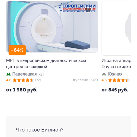
–64%
–50%
МРТ в «Европейском диагностическом
Игра на аппарата
центре» со скидкой
Day со скидкой
Павелецкая
Южная
+1
38
4.6
(72)
Куплено 1 923
4.5
(38)
от 1 980 руб.
от 845 руб.
Что такое Биглион?