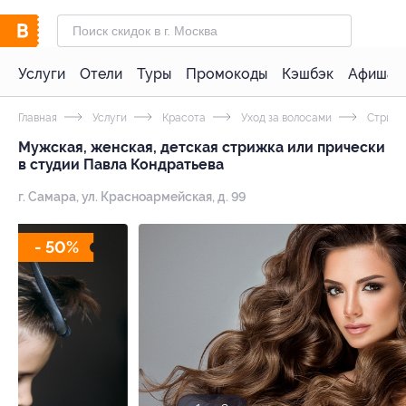
Услуги
Отели
Туры
Промокоды
Кэшбэк
Афиша 
Главная
Услуги
Красота
Уход за волосами
Стрижк
Мужская, женская, детская стрижка или прически
в студии Павла Кондратьева
г. Самара, ул. Красноармейская, д. 99
- 50%