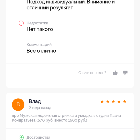
Подход индивидуальный. Внимание и
отличный результат
Недостатки
Нет такого
Комментарий
Все отлично
Отзыв полезен?
Влад
★
★
★
★
★
В
2 года назад
про Мужская модельная стрижка и укладка в студии Павла
Кондратьева (570 руб. вместо 1500 руб.)
Достоинства