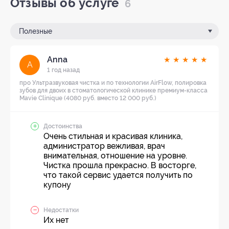
Отзывы об услуге
6
Полезные
Anna
★
★
★
★
★
A
1 год назад
про Ультразвуковая чистка и по технологии AirFlow, полировка
зубов для двоих в стоматологической клинике премиум-класса
Mavie Clinique (4080 руб. вместо 12 000 руб.)
Достоинства
Очень стильная и красивая клиника,
администратор вежливая, врач
внимательная, отношение на уровне.
Чистка прошла прекрасно. В восторге,
что такой сервис удается получить по
купону
Недостатки
Их нет