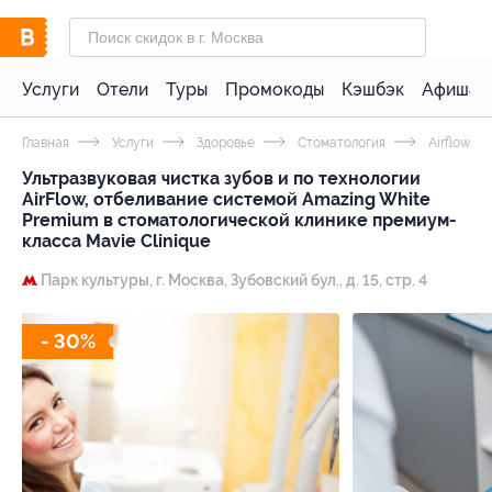
Услуги
Отели
Туры
Промокоды
Кэшбэк
Афиша 
Главная
Услуги
Здоровье
Стоматология
Airflow
Ультразвуковая чистка зубов и по технологии
AirFlow, отбеливание системой Amazing White
Premium в стоматологической клинике премиум-
класса Mavie Clinique
Парк культуры,
г. Москва, Зубовский бул., д. 15, cтр. 4
- 30%