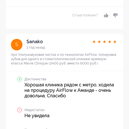
Отзыв полезен?
Sanako
★
★
★
★
★
S
1 год назад
про Ультразвуковая чистка и по технологии AirFlow, полировка
зубов для одного в стоматологической клинике премиум-
класса Mavie Clinique (2400 руб. вместо 6000 руб.)
Достоинства
Хорошая клиника рядом с метро, ходила
на процедуру AirFlow к Аманде - очень
довольна. Спасибо
Недостатки
Не увидела