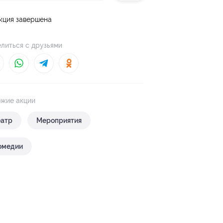
кция завершена
литься с друзьями
жие акции
еатр
Мероприятия
омедии