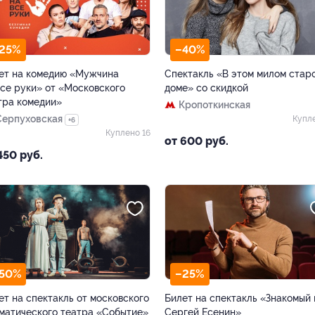
25%
–40%
ет на комедию «Мужчина
Спектакль «В этом милом стар
все руки» от «Московского
доме» со скидкой
тра комедии»
Кропоткинская
Серпуховская
Купл
+6
Куплено 16
от 600 руб.
450 руб.
50%
–25%
ет на спектакль от московского
Билет на спектакль «Знакомый
матического театра «Событие»
Сергей Есенин»