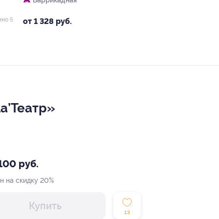
Баррикадная
ено 5
от 1 328 руб.
La’Театр»
100 руб.
н на скидку 20%
Купить
13