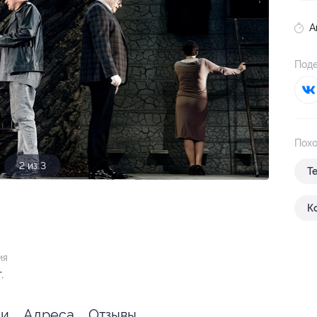
А
Поде
Похо
3 из 3
Т
К
ия
.
ии
Адреса
Отзывы