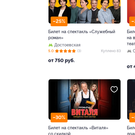
–25%
–
Билет на спектакль «Служебный
Бил
роман»
на 
теа
Достоевская
5.0
(3)
Куплено 83
от 750 руб.
от 
–30%
–
Билет на спектакль «Виталя»
Бил
со скидкой
дра