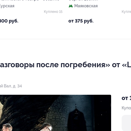
Курская
Маяковская
Куплено 15
Купл
300 руб.
от 375 руб.
Разговоры после погребения» от «
й Вал, д. 34
от 
Купо