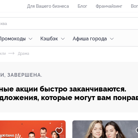
Для Вашего бизнеса
Блог
Франчайзинг
Воп
Промокоды
Кэшбэк
Афиша города
кли
Драма
И, ЗАВЕРШЕНА.
ные акции быстро заканчиваются.
редложения, которые могут вам понра