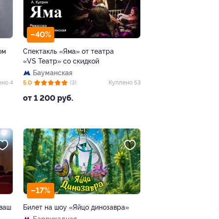
–40%
ом
Спектакль «Яма» от театра
«VS Театр» со скидкой
Бауманская
ено 4
5.0
(3)
Куплено 53
от 1 200 руб.
–17%
 ваш
Билет на шоу «Яйцо динозавра»