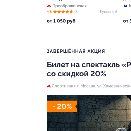
Преображенская
площадь
4.8
(3)
Куплено 5
от 1 050 руб.
от 
ЗАВЕРШЁННАЯ АКЦИЯ
Билет на спектакль «
со скидкой 20%
Спортивная,
г. Москва, ул. Хамовнически
- 20%