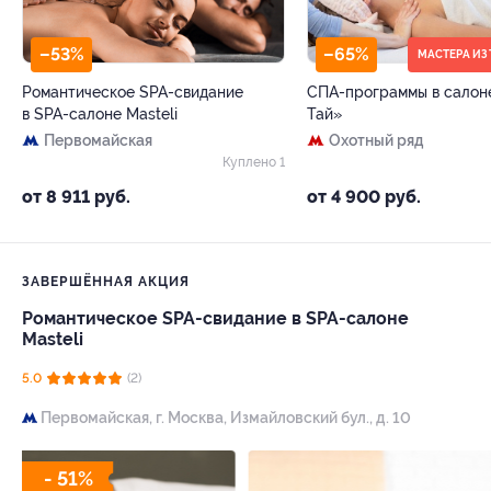
–53%
–65%
МАСТЕРА ИЗ
Романтическое SPA-свидание
СПА-программы в салон
в SPA-салоне Masteli
Тай»
Первомайская
Охотный ряд
Куплено 1
от 8 911 руб.
от 4 900 руб.
ЗАВЕРШЁННАЯ АКЦИЯ
Романтическое SPA-свидание в SPA-салоне
Masteli
5.0
(2)
Первомайская,
г. Москва, Измайловский бул., д. 10
- 51%