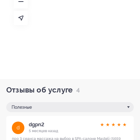
Отзывы об услуге
4
Полезные
dgpn2
★
★
★
★
★
d
5 месяцев назад
про 3 сеанса массажа на выбор в SPA-салоне Masteli (5659