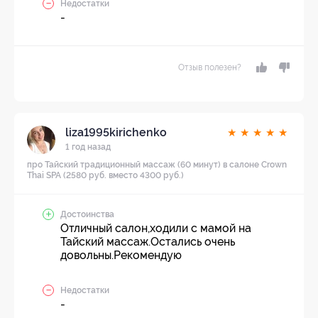
Недостатки
-
Отзыв полезен?
liza1995kirichenko
★
★
★
★
★
1 год назад
про Тайский традиционный массаж (60 минут) в салоне Crown
Thai SPA (2580 руб. вместо 4300 руб.)
Достоинства
Отличный салон,ходили с мамой на
Тайский массаж.Остались очень
довольны.Рекомендую
Недостатки
-