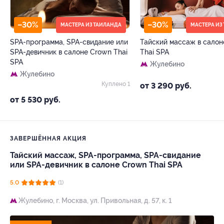
–30%
–30%
МАСТЕРА ИЗ ТАИЛАНДА
МАСТЕРА ИЗ
SPA-программа, SPA-свидание или
Тайский массаж в салон
SPA-девичник в салоне Crown Thai
Thai SPA
SPA
Жулебино
Жулебино
Куплено 1
от 3 290 руб.
от 5 530 руб.
ЗАВЕРШЁННАЯ АКЦИЯ
Тайский массаж, SPA-программа, SPA-свидание
или SPA-девичник в салоне Crown Thai SPA
5.0
(1)
Жулебино,
г. Москва, ул. Привольная, д. 57, к. 1