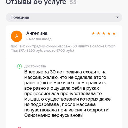
Отзывы об услуге
55
Полезные
Ангелина
★
★
★
★
★
А
2 месяца назад
про Тайский традиционный массаж (60 минут) в салоне Crown
Thai SPA (3290 руб. вместо 4700 руб.)
Достоинства
Впервые за 30 лет решила сходить на
массаж, жалею, что не сделала этого
раньше) хоть мне и не с чем сравнить,
все равно я ощущала себя в руках
профессионала прочувствовала те
мышцы, о существовании которых даже
не подозревала , после массажа
почувствовала прилив сил и бодрости!
Однозначно вернусь вновь!