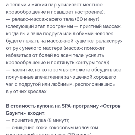
а теплый и мягкий пар усиливает местное
кровообращение и повышает настроение);
— релакс-массаж всего тела (60 минут)
(следующий этап программы — приятный массаж,
когда вы и ваша подруга или любимый человек
будете лежать на массажной кушетке, релаксируя
от рук умелого мастера (массаж поможет
избавиться от болей во всем теле, усилить
кровообращение и подтянуть контуры тела));
— чаепитие, на котором вы сможете обсудить все
полученные впечатления за чашечкой хорошего
чая с подругой или любимым, расположившись
в уютных креслах.
В стоимость купона на SPA-программу «Остров
Баунти» входит:
— принятие душа (5 минут);
— очищение кожи кокосовым молочком
и кокосовый аромапилинг (30 минут);