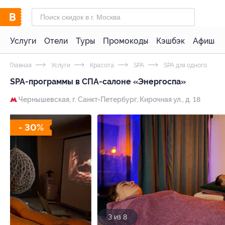
Услуги
Отели
Туры
Промокоды
Кэшбэк
Афиша 
Главная
Услуги
Красота
SPA
SPA для одного
SPA-программы в СПА-салоне «Энергоспа»
Чернышевская,
г. Санкт-Петербург, Кирочная ул., д. 18
- 30%
3 из 8