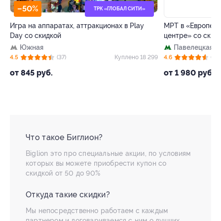
–50%
–64%
ТРК «ГЛОБАЛ СИТИ»
Игра на аппаратах, аттракционах в Play
МРТ в «Европейс
Day со скидкой
центре» со скид
Южная
Павелецкая
+
84
4.5
(37)
Куплено 18 299
4.6
(73)
от 845 руб.
от 1 980 руб.
Что такое Биглион?
Biglion это про специальные акции, по условиям
которых вы можете приобрести купон со
скидкой от 50 до 90%
Откуда такие скидки?
Мы непосредственно работаем с каждым
партнером и договариваемся с ним о лучших