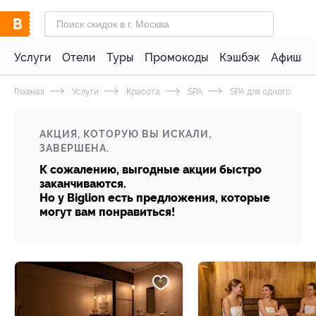
Услуги
Отели
Туры
Промокоды
Кэшбэк
Афиша 
Главная
Услуги
Красота
SPA
SPA для одного
АКЦИЯ, КОТОРУЮ ВЫ ИСКАЛИ,
ЗАВЕРШЕНА.
К сожалению, выгодные акции быстро
заканчиваются.
Но у Biglion есть предложения, которые
могут вам понравиться!