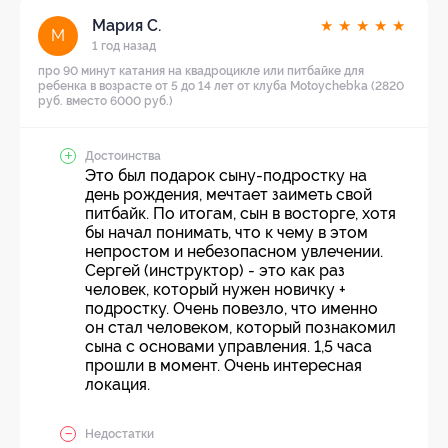
Мария С.
★
★
★
★
★
М
1 год назад
про 90 минут катания на квадроцикле или питбайке для
ребенка в возрасте от 5 до 14 лет от клуба Motoychebka (2820
руб. вместо 6000 руб.)
Достоинства
Это был подарок сыну-подростку на
день рождения, мечтает заиметь свой
питбайк. По итогам, сын в восторге, хотя
бы начал понимать, что к чему в этом
непростом и небезопасном увлечении.
Сергей (инструктор) - это как раз
человек, который нужен новичку +
подростку. Очень повезло, что именно
он стал человеком, который познакомил
сына с основами управления. 1,5 часа
прошли в момент. Очень интересная
локация.
Недостатки