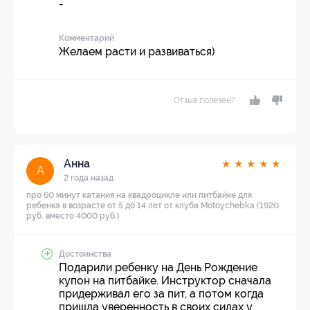
-
Комментарий
Желаем расти и развиваться)
Отзыв полезен?
Анна
★
★
★
★
★
А
2 года назад
про 60 минут катания на квадроцикле или питбайке для
ребенка в возрасте от 5 до 14 лет от клуба Motoychebka (1920
руб. вместо 4000 руб.)
Достоинства
Подарили ребенку на День Рождение
купон на питбайке. Инструктор сначала
придерживал его за пит, а потом когда
пришла уверенность в своих силах у