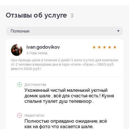
Отзывы об услуге
3
Полезные
ivan.godovikov
★
★
★
★
★
2 года назад
про Аренда шале в течение 2 дней/1 ночи (сутки) для компании
от 2 человек в выходные дни в парк-отеле «Оазис» (3850 руб.
вместо 5500 руб.)
Достоинства
Ухоженный чистый маленький уютный
домик шале , всё для счастья есть ! Кухня
спальня туалет душ телевизор .
Недостатки
Полностью оправдано ожидание, всё
как на фото что касается шале.