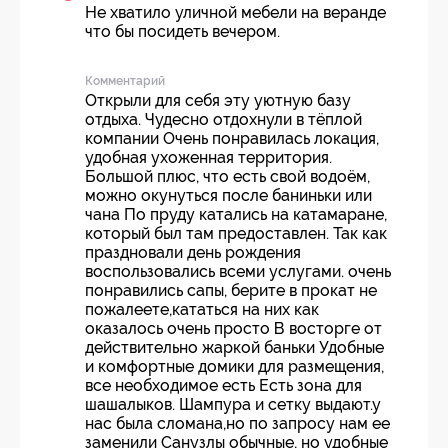
Не хватило уличной мебели на веранде
что бы посидеть вечером.
Комментарий
Открыли для себя эту уютную базу
отдыха. Чудесно отдохнули в тёплой
компании Очень понравилась локация,
удобная ухоженная территория.
Большой плюс, что есть свой водоём,
можно окунуться после баниньки или
чана По пруду катались на катамаране,
который был там предоставлен. Так как
праздновали день рождения
воспользовались всеми услугами. очень
понравились сапы, берите в прокат не
пожалеете,кататься на них как
оказалось очень просто В восторге от
действительно жаркой баньки Удобные
и комфортные домики для размещения,
все необходимое есть Есть зона для
шашалыков. Шампура и сетку выдают.у
нас была сломана,но по запросу нам ее
заменили Санузлы обычные, но удобные