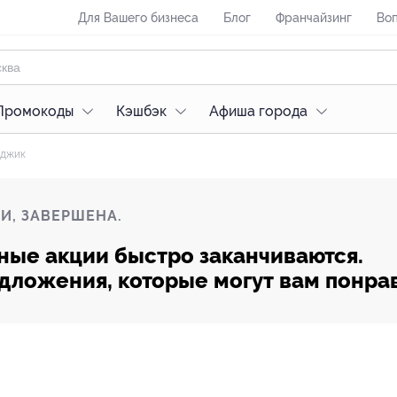
Для Вашего бизнеса
Блог
Франчайзинг
Воп
Промокоды
Кэшбэк
Афиша города
нджик
И, ЗАВЕРШЕНА.
ные акции быстро заканчиваются.
редложения, которые могут вам понра