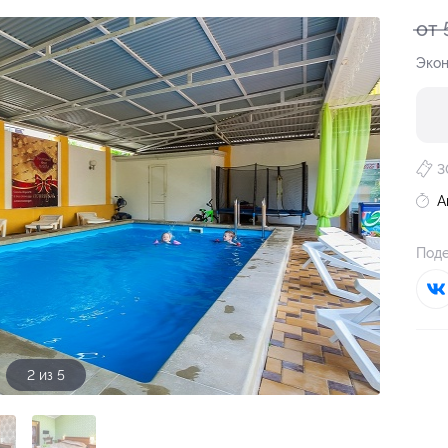
от 
Экон
3
А
Поде
3 из 5