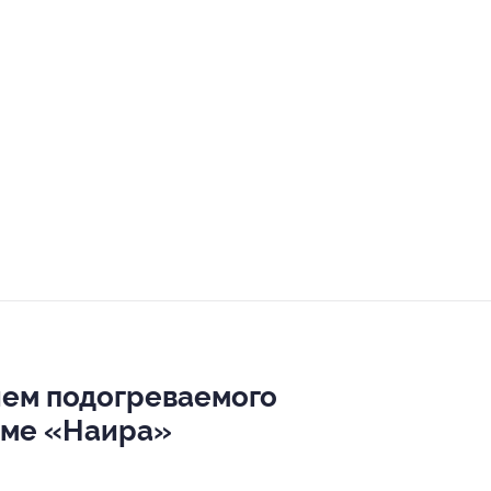
ием подогреваемого
доме «Наира»