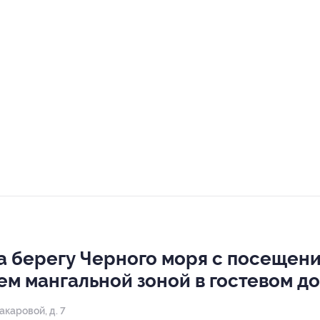
а берегу Черного моря с посещен
ем мангальной зоной в гостевом 
акаровой, д. 7