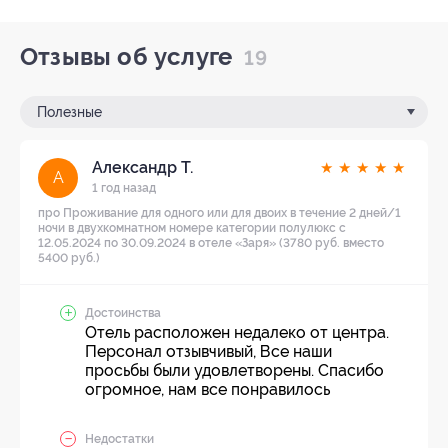
Отзывы об услуге
19
Полезные
Александр Т.
★
★
★
★
★
А
1 год назад
про Проживание для одного или для двоих в течение 2 дней/1
ночи в двухкомнатном номере категории полулюкс с
12.05.2024 по 30.09.2024 в отеле «Заря» (3780 руб. вместо
5400 руб.)
Достоинства
Отель расположен недалеко от центра.
Персонал отзывчивый, Все наши
просьбы были удовлетворены. Спасибо
огромное, нам все понравилось
Недостатки