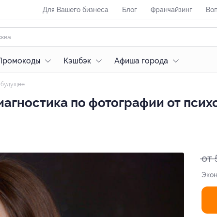
Для Вашего бизнеса
Блог
Франчайзинг
Воп
Промокоды
Кэшбэк
Афиша города
в будущее
диагностика по фотографии от псих
от 
Экон