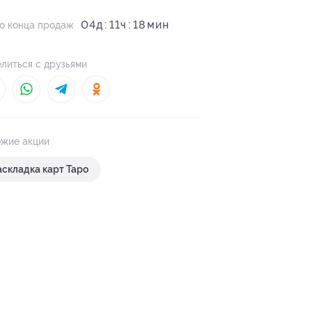
04
д
11
ч
18
о конца продаж
литься с друзьями
жие акции
аскладка карт Таро