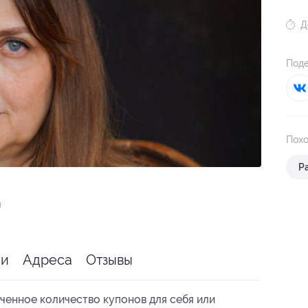
Д
Поде
Похо
Р
я
ии
Адреса
Отзывы
ченное количество купонов для себя или