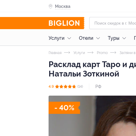
Москва
Услуги
Отели
Туры
Главная
Услуги
Promo
Загляни 
Расклад карт Таро и 
Натальи Зоткиной
РФ
4.9
(14)
- 40%