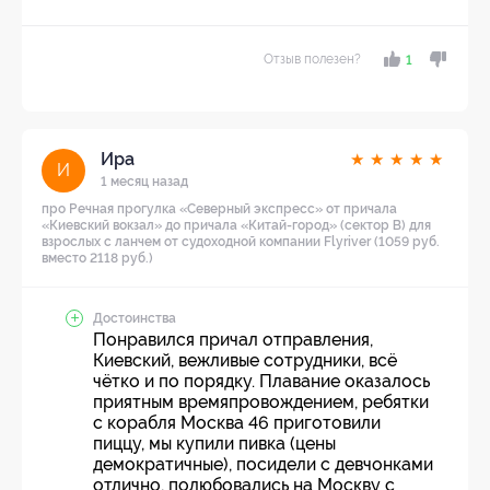
Отзыв полезен?
1
Ира
★
★
★
★
★
И
1 месяц назад
про Речная прогулка «Северный экспресс» от причала
«Киевский вокзал» до причала «Китай-город» (сектор В) для
взрослых с ланчем от судоходной компании Flyriver (1059 руб.
вместо 2118 руб.)
Достоинства
Понравился причал отправления,
Киевский, вежливые сотрудники, всё
чётко и по порядку. Плавание оказалось
приятным времяпровождением, ребятки
с корабля Москва 46 приготовили
пиццу, мы купили пивка (цены
демократичные), посидели с девчонками
отлично, полюбовались на Москву с