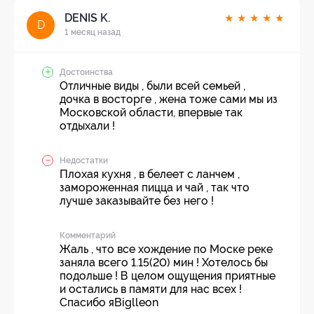
DENIS K.
★
★
★
★
★
D
1 месяц назад
Достоинства
Отличные виды , были всей семьей ,
дочка в восторге , жена тоже сами мы из
Московской области, впервые так
отдыхали !
Недостатки
Плохая кухня , в белеет с ланчем ,
замороженная пицца и чай , так что
лучше заказывайте без него !
Комментарий
Жаль , что все хождение по Моске реке
заняла всего 1.15(20) мин ! Хотелось бы
подольше ! В целом ощущения приятные
и остались в памяти для нас всех !
Спасибо яBiglleon