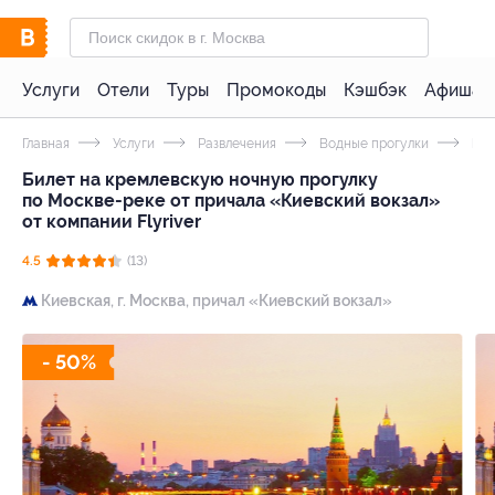
Услуги
Отели
Туры
Промокоды
Кэшбэк
Афиша 
Главная
Услуги
Развлечения
Водные прогулки
Веч
Билет на кремлевскую ночную прогулку
по Москве-реке от причала «Киевский вокзал»
от компании Flyriver
4.5
(13)
Киевская,
г. Москва, причал «Киевский вокзал»
- 50%