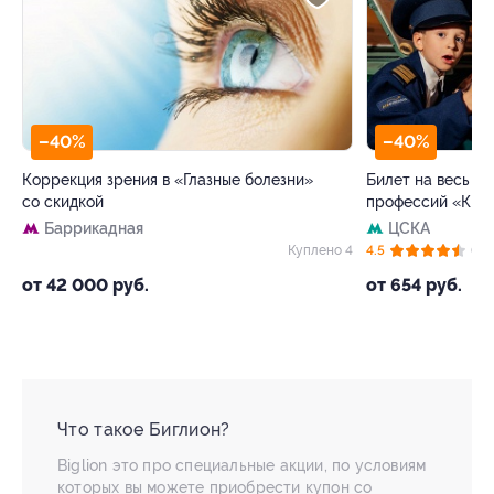
–40%
–40%
Коррекция зрения в «Глазные болезни»
Билет на весь де
со скидкой
профессий «Кид
Баррикадная
ЦСКА
05
Куплено 4
4.5
(63)
от 42 000 руб.
от 654 руб.
Что такое Биглион?
Biglion это про специальные акции, по условиям
которых вы можете приобрести купон со