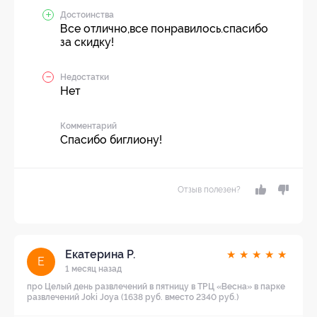
Достоинства
Все отлично,все понравилось.спасибо
за скидку!
Недостатки
Нет
Комментарий
Спасибо биглиону!
Отзыв полезен?
Екатерина Р.
★
★
★
★
★
Е
1 месяц назад
про Целый день развлечений в пятницу в ТРЦ «Весна» в парке
развлечений Joki Joya (1638 руб. вместо 2340 руб.)