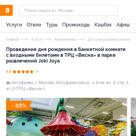
Услуги
Отели
Туры
Промокоды
Кэшбэк
Афиша 
Главная
Услуги
Развлечения
Детские развлекательные 
Проведение дня рождения в банкетной комнате
с входными билетами в ТРЦ «Весна» в парке
развлечений Joki Joya
4.9
(7)
Алтуфьево,
г. Москва, Алтуфьевское ш., 1-й км, вл. 3, стр. 1,
эт. 2 (ТРЦ «Весна»)
- 30%