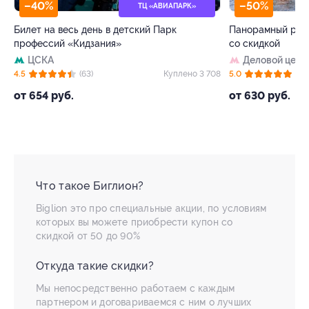
–50%
ТЦ «АВИАПАРК»
ЗАПИСАТЬСЯ ОНЛА
 в детский Парк
Панорамный ресторан на борту теплох
ия»
со скидкой
Деловой центр
Куплено 3 708
5.0
(9)
Куплено 
от 630 руб.
Что такое Биглион?
Biglion это про специальные акции, по условиям
которых вы можете приобрести купон со
скидкой от 50 до 90%
Откуда такие скидки?
Мы непосредственно работаем с каждым
партнером и договариваемся с ним о лучших