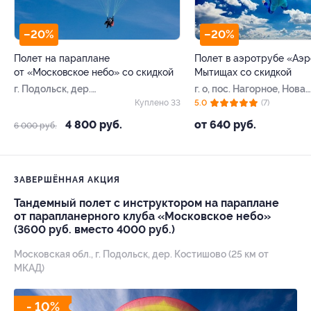
–20%
–20%
Полет на параплане
Полет в аэротрубе «Аэр
от «Московское небо» со скидкой
Мытищах со скидкой
г. Подольск, дер.
г. о, пос. Нагорное, Новая
Костишово
Нагорная ул, д. 2, стр. 2
Куплено 33
5.0
(7)
4 800 руб.
от 640 руб.
6 000 руб.
ЗАВЕРШЁННАЯ АКЦИЯ
Тандемный полет с инструктором на параплане
от парапланерного клуба «Московское небо»
(3600 руб. вместо 4000 руб.)
Московская обл., г. Подольск, дер. Костишово (25 км от
МКАД)
- 10%