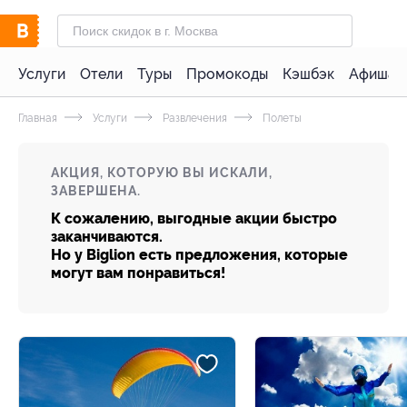
Услуги
Отели
Туры
Промокоды
Кэшбэк
Афиша 
Главная
Услуги
Развлечения
Полеты
АКЦИЯ, КОТОРУЮ ВЫ ИСКАЛИ,
ЗАВЕРШЕНА.
К сожалению, выгодные акции быстро
заканчиваются.
Но у Biglion есть предложения, которые
могут вам понравиться!