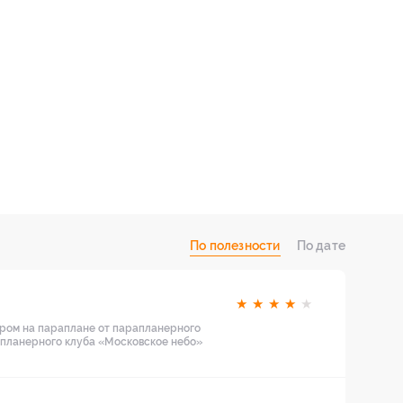
По полезности
По дате
★
★
★
★
★
ором на параплане от парапланерного
апланерного клуба «Московское небо»