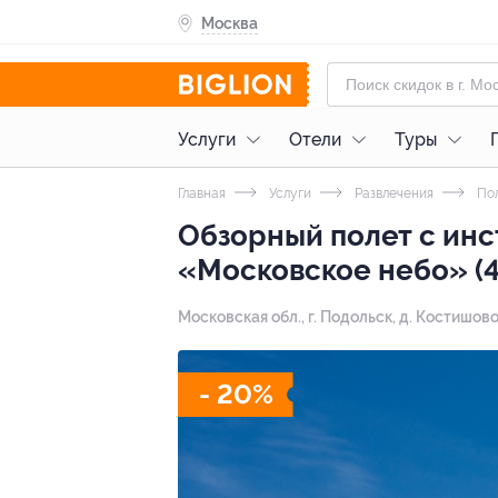
Москва
Услуги
Отели
Туры
Главная
Услуги
Развлечения
По
Обзорный полет с инс
«Московское небо» (4
Московская обл., г. Подольск, д. Костишово
- 20%