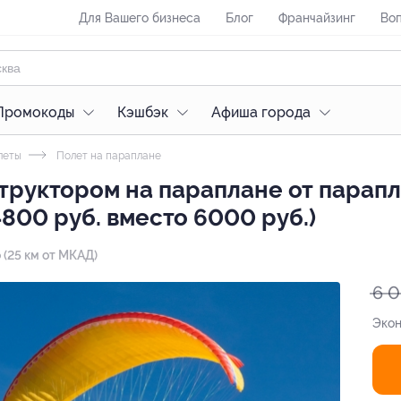
Для Вашего бизнеса
Блог
Франчайзинг
Воп
Промокоды
Кэшбэк
Афиша города
леты
Полет на параплане
труктором на параплане от парап
800 руб. вместо 6000 руб.)
 (25 км от МКАД)
6 
Эко