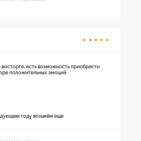
★
★
★
★
★
в восторге, есть возможность приобрести
море положительных эмоций.
ледующем году возьмём еще