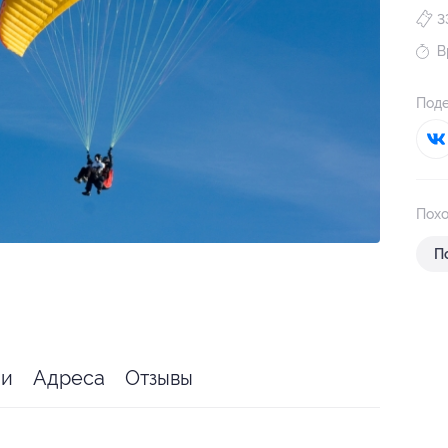
3
В
Поде
Похо
П
ии
Адреса
Отзывы