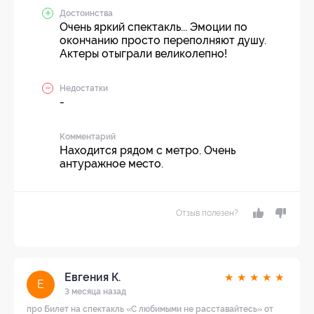
Достоинства
Очень яркий спектакль... Эмоции по
окончанию просто переполняют душу.
Актеры отыграли великолепно!
Недостатки
-
Комментарий
Находится рядом с метро. Очень
антуражное место.
Отзыв полезен?
Евгения К.
★
★
★
★
★
Е
3 месяца назад
про Билет на спектакль «С любимыми не расставайтесь» от