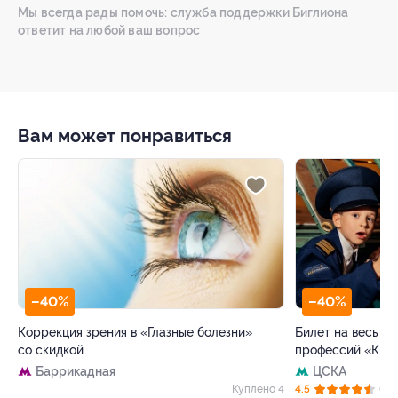
Мы всегда рады помочь: служба поддержки Биглиона
ответит на любой ваш вопрос
Вам может понравиться
–40%
–40%
Коррекция зрения в «Глазные болезни»
Билет на весь де
со скидкой
профессий «Кид
Баррикадная
ЦСКА
51
Куплено 4
4.5
(63)