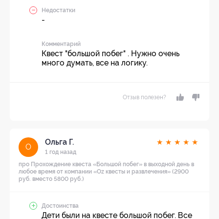
Недостатки
-
Комментарий
Квест "большой побег" . Нужно очень
много думать, все на логику.
Отзыв полезен?
Ольга Г.
★
★
★
★
★
О
1 год назад
про Прохождение квеста «Большой побег» в выходной день в
любое время от компании «Oz квесты и развлечения» (2900
руб. вместо 5800 руб.)
Достоинства
Дети были на квесте большой побег. Все