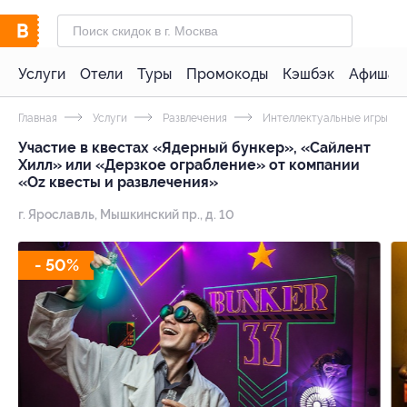
Услуги
Отели
Туры
Промокоды
Кэшбэк
Афиша 
Главная
Услуги
Развлечения
Интеллектуальные игры
Участие в квестах «Ядерный бункер», «Сайлент
Хилл» или «Дерзкое ограбление» от компании
«Oz квесты и развлечения»
г. Ярославль, Мышкинский пр., д. 10
- 50%