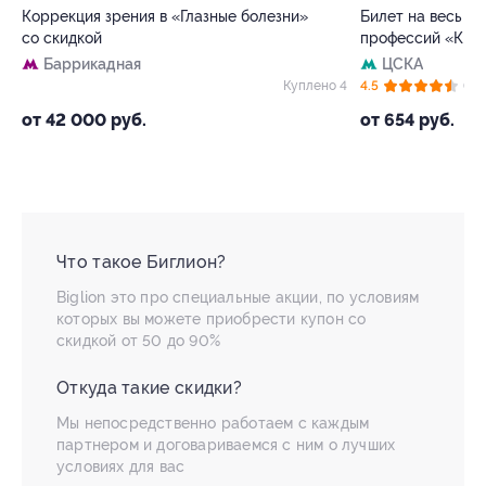
Панорамный 
»
Билет на весь день в детский Парк
со скидкой
профессий «Кидзания»
Деловой 
ЦСКА
5.0
лено 4
4.5
(63)
Куплено 3 472
от 630 руб
от 654 руб.
Что такое Биглион?
Biglion это про специальные акции, по условиям
которых вы можете приобрести купон со
скидкой от 50 до 90%
Откуда такие скидки?
Мы непосредственно работаем с каждым
партнером и договариваемся с ним о лучших
условиях для вас