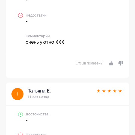
-
Недостатки
-
Комментарий
очень уютно ))))))
Отзыв полезен?
Татьяна Е.
★
★
★
★
★
Т
11 лет назад
Достоинства
-
Недостатки