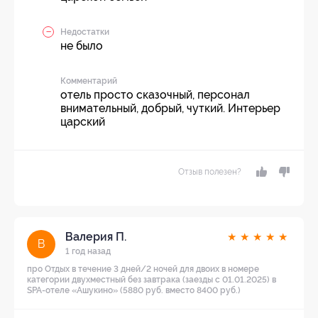
Недостатки
не было
Комментарий
отель просто сказочный, персонал
внимательный, добрый, чуткий. Интерьер
царский
Отзыв полезен?
Валерия П.
★
★
★
★
★
В
1 год назад
про Отдых в течение 3 дней/2 ночей для двоих в номере
категории двухместный без завтрака (заезды с 01.01.2025) в
SPA-отеле «Ашукино» (5880 руб. вместо 8400 руб.)