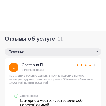
Отзывы об услуге
11
Полезные
Светлана П.
★
★
★
★
★
С
8 месяцев назад
про Отдых в течение 2 дней/1 ночи для двоих в номере
категории двухместный без завтрака в SPA-отеле «Ашукино»
(2520 руб. вместо 4000 руб.)
Достоинства
Шикарное место, чувствовали себя
царской семьей