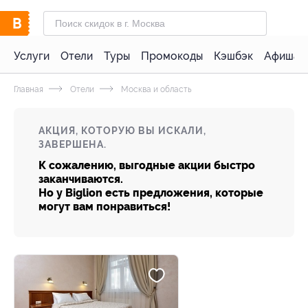
Услуги
Отели
Туры
Промокоды
Кэшбэк
Афиша 
Главная
Отели
Москва и область
АКЦИЯ, КОТОРУЮ ВЫ ИСКАЛИ,
ЗАВЕРШЕНА.
К сожалению, выгодные акции быстро
заканчиваются.
Но у Biglion есть предложения, которые
могут вам понравиться!