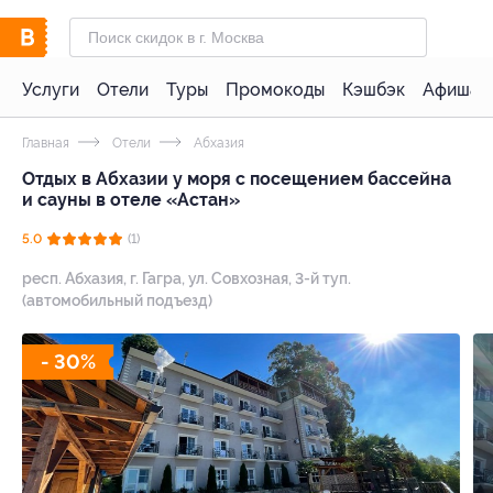
Услуги
Отели
Туры
Промокоды
Кэшбэк
Афиша 
Главная
Отели
Абхазия
Отдых в Абхазии у моря с посещением бассейна
и сауны в отеле «Астан»
5.0
(1)
респ. Абхазия, г. Гагра, ул. Совхозная, 3-й туп.
(автомобильный подъезд)
- 30%