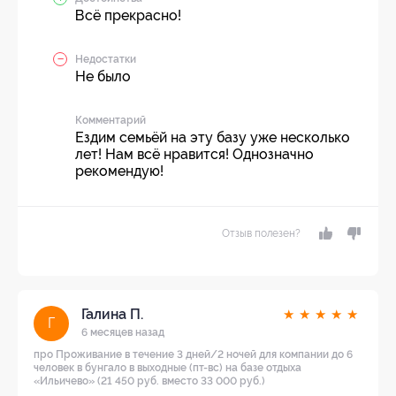
Всё прекрасно!
Недостатки
Не было
Комментарий
Ездим семьёй на эту базу уже несколько
лет! Нам всё нравится! Однозначно
рекомендую!
Отзыв полезен?
Галина П.
★
★
★
★
★
Г
6 месяцев назад
про Проживание в течение 3 дней/2 ночей для компании до 6
человек в бунгало в выходные (пт-вс) на базе отдыха
«Ильичево» (21 450 руб. вместо 33 000 руб.)