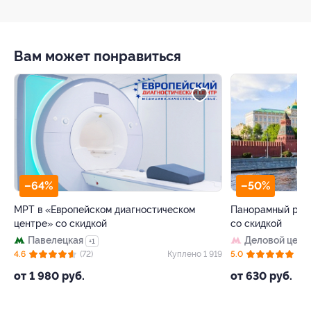
Вам может понравиться
–64%
–50%
МРТ в «Европейском диагностическом
Панорамный рест
центре» со скидкой
со скидкой
Павелецкая
Деловой цент
+1
32
4.6
(72)
Куплено 1 919
5.0
(8)
от 1 980 руб.
от 630 руб.