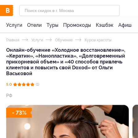
Услуги
Отели
Туры
Промокоды
Кэшбэк
Афиша 
Главная
Услуги
Обучение
Курсы красоты
Онлайн-обучение «Холодное восстановление»,
«Кератин», «Нанопластика», «Долговременный
прикорневой объем» и «40 способов привлечь
клиентов и повысить свой Doxod» от Ольги
Васьковой
5.0
(1)
РФ
- 73%