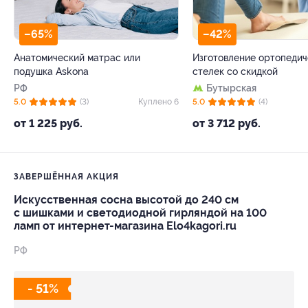
–65%
–42%
Анатомический матрас или
Изготовление ортопедич
подушка Askona
стелек со скидкой
РФ
Бутырская
5.0
(3)
Куплено 6
5.0
(4)
от 1 225 руб.
от 3 712 руб.
ЗАВЕРШЁННАЯ АКЦИЯ
Искусственная сосна высотой до 240 см
с шишками и светодиодной гирляндой на 100
ламп от интернет-магазина Elo4kagori.ru
РФ
- 51%