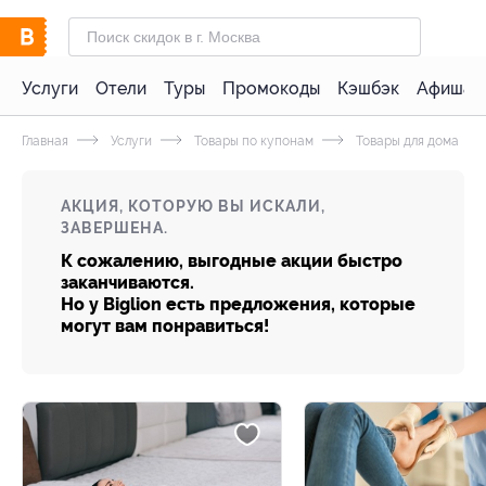
Услуги
Отели
Туры
Промокоды
Кэшбэк
Афиша 
Главная
Услуги
Товары по купонам
Товары для дома
АКЦИЯ, КОТОРУЮ ВЫ ИСКАЛИ,
ЗАВЕРШЕНА.
К сожалению, выгодные акции быстро
заканчиваются.
Но у Biglion есть предложения, которые
могут вам понравиться!