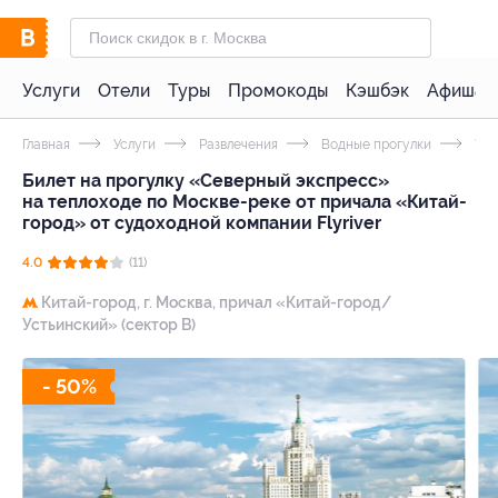
Услуги
Отели
Туры
Промокоды
Кэшбэк
Афиша 
Главная
Услуги
Развлечения
Водные прогулки
Утр
Билет на прогулку «Северный экспресс»
на теплоходе по Москве-реке от причала «Китай-
город» от судоходной компании Flyriver
4.0
(11)
Китай-город,
г. Москва, причал «Китай-город/
Устьинский» (сектор B)
- 50%