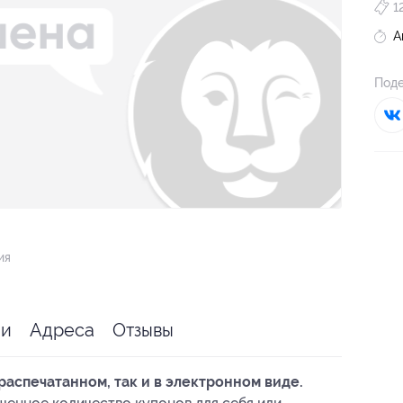
1
А
Поде
ия
ии
Адреса
Отзывы
распечатанном, так и в электронном виде.