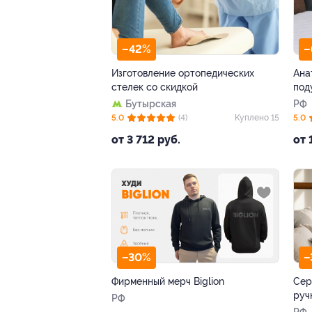
–42%
–
Изготовление ортопедических
Ана
стелек со скидкой
под
Бутырская
РФ
5.0
(4)
Куплено 15
5.0
от 3 712 руб.
от 
–30%
–
Фирменный мерч Biglion
Сер
руч
РФ