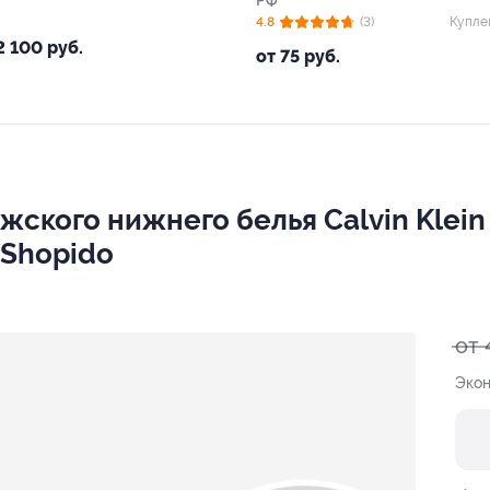
РФ
4.8
(3)
Купле
2 100 руб.
от 75 руб.
ужского нижнего белья Calvin Klei
 Shopido
от 
Экон