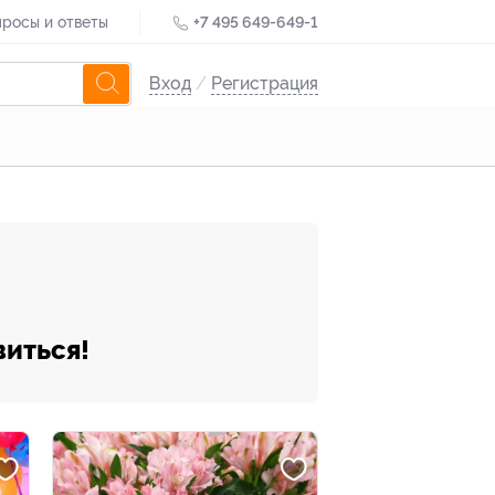
росы и ответы
+7 495 649-649-1
Вход
/
Регистрация
виться!