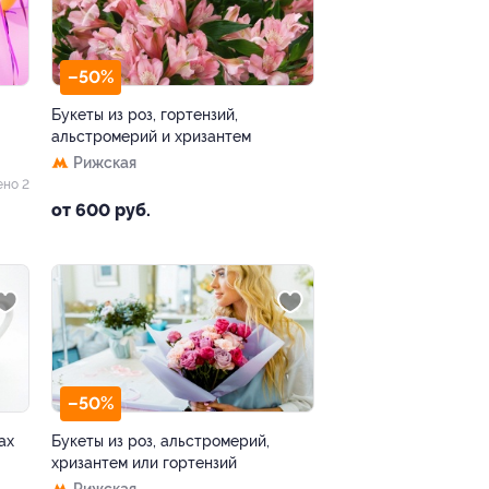
–50%
Букеты из роз, гортензий,
альстромерий и хризантем
Рижская
ено 2
от 600 руб.
–50%
ах
Букеты из роз, альстромерий,
хризантем или гортензий