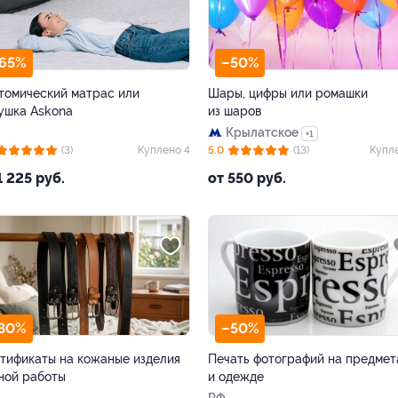
65%
–50%
томический матрас или
Шары, цифры или ромашки
ушка Askona
из шаров
Крылатское
+1
(3)
Куплено 4
5.0
(13)
Купл
1 225 руб.
от 550 руб.
30%
–50%
тификаты на кожаные изделия
Печать фотографий на предмет
ной работы
и одежде