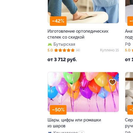
–42%
–
Изготовление ортопедических
Ана
стелек со скидкой
под
Бутырская
РФ
5.0
(4)
Куплено 15
5.0
от 3 712 руб.
от 
–50%
–
Шары, цифры или ромашки
Сер
из шаров
руч