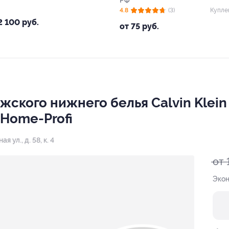
РФ
4.8
(3)
Купле
2 100 руб.
от 75 руб.
ужского нижнего белья Calvin Klei
 Home-Profi
 ул., д. 58, к. 4
от 
Экон