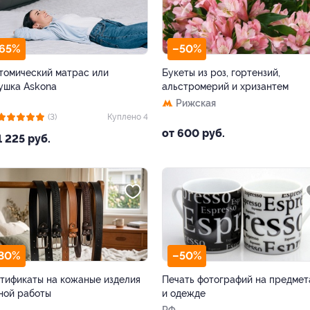
65%
–50%
томический матрас или
Букеты из роз, гортензий,
ушка Askona
альстромерий и хризантем
Рижская
(3)
Куплено 4
от 600 руб.
1 225 руб.
30%
–50%
тификаты на кожаные изделия
Печать фотографий на предмет
ной работы
и одежде