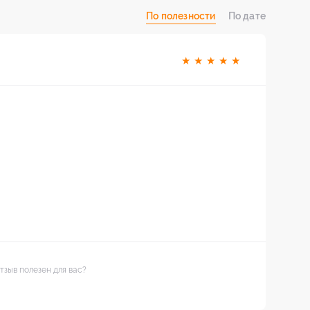
По полезности
По дате
★
★
★
★
★
тзыв полезен для вас?