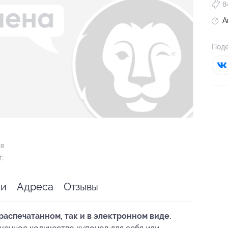
8
А
Поде
ия
.
ии
Адреса
Отзывы
распечатанном, так и в электронном виде.