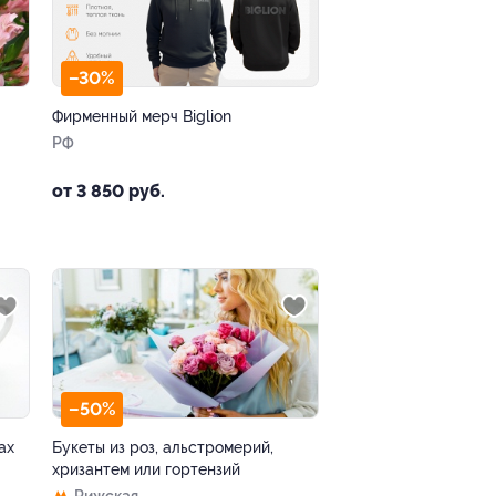
–30%
Фирменный мерч Biglion
РФ
от 3 850 руб.
–50%
ах
Букеты из роз, альстромерий,
хризантем или гортензий