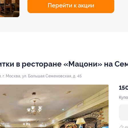
Перейти к акции
итки в ресторане «Мацони» на Се
я,
г. Москва, ул. Большая Семеновская, д. 45
150
Купо
6