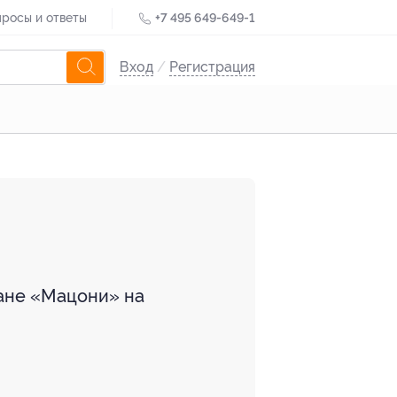
росы и ответы
+7 495 649-649-1
Вход
/
Регистрация
ране «Мацони» на