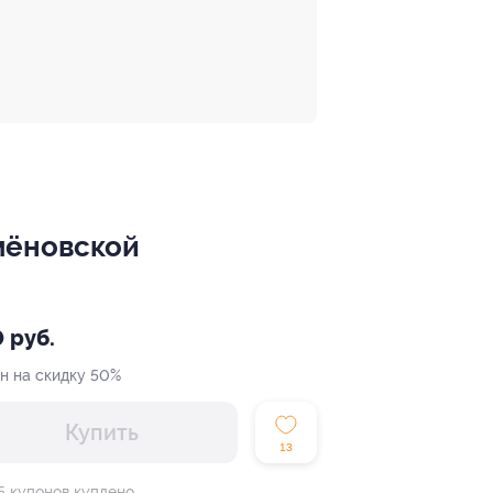
мёновской
 руб.
н на скидку 50%
Купить
13
5 купонов куплено