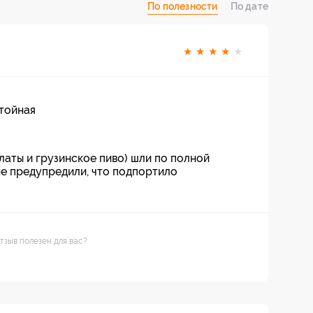
По полезности
По дате
★
★
★
★
★
стойная
латы и грузинское пиво) шли по полной
не предупредили, что подпортило
тзыв полезен для вас?