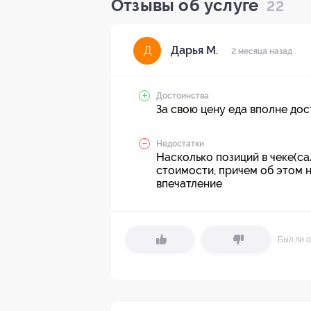
Отзывы об услуге
22
Дарья М.
Д
2 месяца назад
Достоинства
За свою цену еда вполне до
Недостатки
Насколько позиций в чеке(са
стоимости, причем об этом 
впечатление
Был ли о