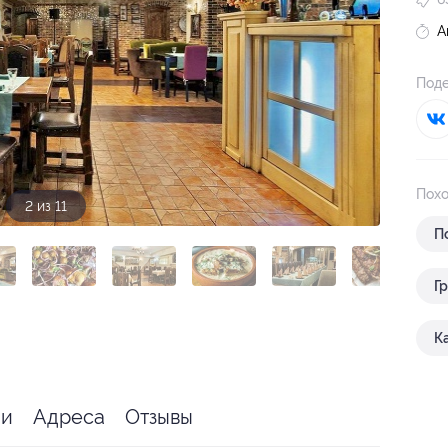
А
Поде
Похо
3 из 11
П
Г
К
ии
Адреса
Отзывы