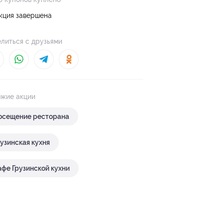
кция завершена
литься с друзьями
жие акции
осещение ресторана
рузинская кухня
афе Грузинской кухни