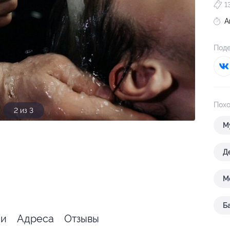
1
А
Поде
Похо
3 из 3
М
Д
М
Б
ии
Адреса
Отзывы