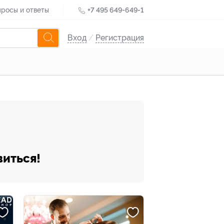
росы и ответы
+7 495 649-649-1
Вход
/
Регистрация
виться!