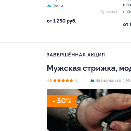
в б
Фили
г. Х
Куплено 1
от 1 250 руб.
от 
ЗАВЕРШЁННАЯ АКЦИЯ
Мужская стрижка, мо
Вавиловская,
г. М
4.8
(3)
- 50%