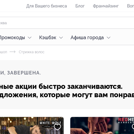
Для Вашего бизнеса
Блог
Франчайзинг
Воп
Промокоды
Кэшбэк
Афиша города
ршоп
Стрижка волос
И, ЗАВЕРШЕНА.
ные акции быстро заканчиваются.
редложения, которые могут вам понра