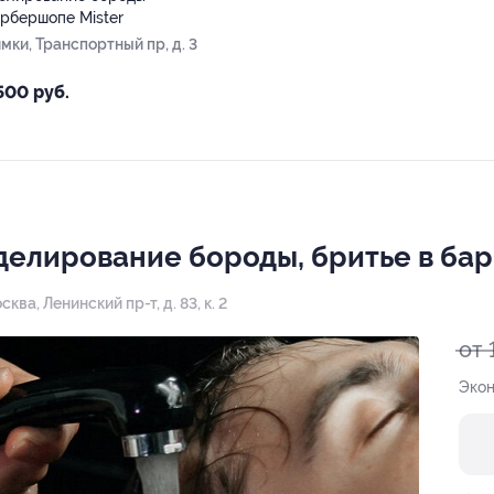
арбершопе Mister
имки, Транспортный пр, д. 3
500 руб.
делирование бороды, бритье в ба
осква, Ленинский пр-т, д. 83, к. 2
от 
Экон