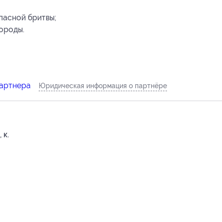
пасной бритвы;
ороды.
партнера
Юридическая информация о партнёре
 к.
-