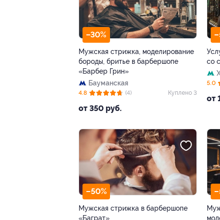
–30%
–
Мужская стрижка, моделирование
Усл
бороды, бритье в барбершопе
со 
«Барбер Грин»
Бауманская
5.0
4.8
(4)
Куплено 3
от 
от 350 руб.
–50%
–
Мужская стрижка в барбершопе
Муж
«Баграт»
мод