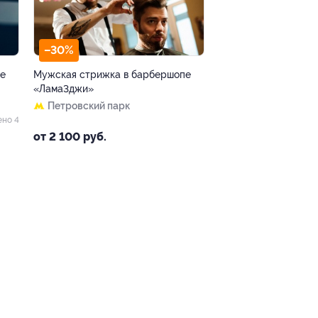
–30%
пе
Мужская стрижка в барбершопе
«Лама3джи»
Петровский парк
ено 4
от 2 100 руб.