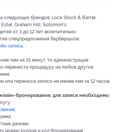
 следующих брендов: Lock Stock & Barrel,
Estel, Graham Hill, Solomon’s;
етей от 3 до 12 лет включительно;
угие спецпредложения барбершопа;
йн-запись
;
лее чем на 15 минут, то администрация
во перенести процедуру на любое другое
ремя;
 или переносе записи не менее чем за 12 часов.
нлайн-бронирования, для записи необходимо:
лугу;
ования
;
ремя;
тные данные;
ть номер купона
и код бронирования
;