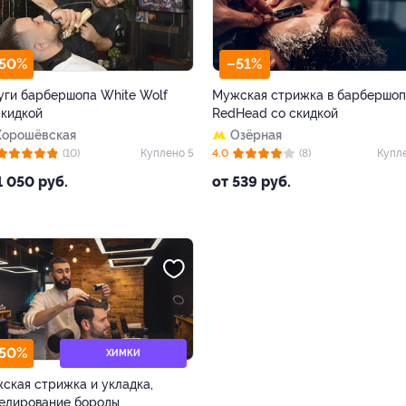
50%
–51%
уги барбершопа White Wolf
Мужская стрижка в барбершо
скидкой
RedHead со скидкой
Хорошёвская
Озёрная
(10)
Куплено 5
4.0
(8)
Купл
1 050 руб.
от 539 руб.
50%
ХИМКИ
ская стрижка и укладка,
елирование бороды