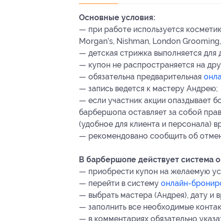
Основные условия:
— при работе используется косметика
Morgan’s, Nishman, London Grooming, 
— детская стрижка выполняется для д
— купон не распространяется на др
— обязательна предварительная
онла
— запись ведется к мастеру Андрею;
— если участник акции опаздывает бо
барбершопа оставляет за собой пра
(удобное для клиента и персонала) в
— рекомендовано сообщить об отмене
В барбершопе действует система о
— приобрести купон на желаемую ус
— перейти в систему
онлайн-бронир
— выбрать мастера (Андрея), дату и в
— заполнить все необходимые контак
— в комментариях обязательно указа