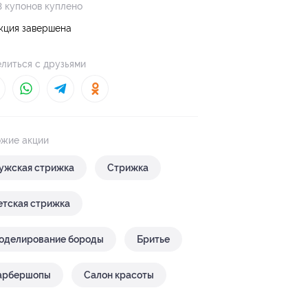
3 купонов куплено
кция завершена
литься с друзьями
жие акции
ужская стрижка
Стрижка
етская стрижка
оделирование бороды
Бритье
арбершопы
Салон красоты