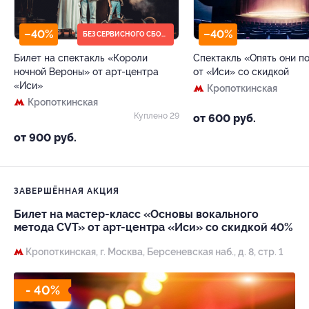
–40%
–40%
БЕЗ СЕРВИСНОГО СБОРА
Билет на спектакль «Короли
Спектакль «Опять они п
ночной Вероны» от арт-центра
от «Иси» со скидкой
«Иси»
Кропоткинская
Кропоткинская
Куплено 29
от 600 руб.
от 900 руб.
ЗАВЕРШЁННАЯ АКЦИЯ
Билет на мастер-класс «Основы вокального
метода CVT» от арт-центра «Иси» со скидкой 40%
Кропоткинская,
г. Москва, Берсеневская наб., д. 8, стр. 1
- 40%