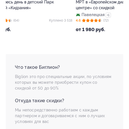
МРТ в «Европейском диагностическом
со скидкой
центре» со скидкой
Деловой це
Павелецкая
+1
5.0
(
 518
4.6
(72)
Куплено 1 918
от 630 руб.
от 1 980 руб.
Что такое Биглион?
Biglion это про специальные акции, по условиям
которых вы можете приобрести купон со
скидкой от 50 до 90%
Откуда такие скидки?
Мы непосредственно работаем с каждым
партнером и договариваемся с ним о лучших
условиях для вас