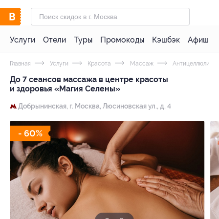
Услуги
Отели
Туры
Промокоды
Кэшбэк
Афиша 
Главная
Услуги
Красота
Массаж
Антицеллюлитн
До 7 сеансов массажа в центре красоты
и здоровья «Магия Селены»
Добрынинская,
г. Москва, ‌Люсиновская ул., д. 4
- 60%