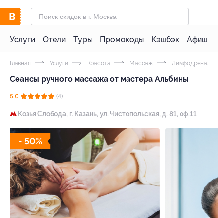
Услуги
Отели
Туры
Промокоды
Кэшбэк
Афиша 
Главная
Услуги
Красота
Массаж
Лимфодренажны
Сеансы ручного массажа от мастера Альбины
5.0
(4)
Козья Слобода,
г. Казань, ул. Чистопольская, д. 81, оф.11
- 50%