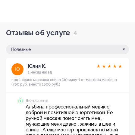
Отзывы об услуге
4
Полезные
Юлия К.
★
★
★
★
★
Ю
1 месяц назад
про 1 сеанс массажа спины (30 минут) от мастера Альбины
(750 руб. вместо 1500 руб.)
Достоинства
Альбина профессиональный медик с
доброй и позитивной энергетикой. Ее
ручной массаж помог снять мне ,
мучающие меня давно , зажимы в шее и
спине . А еще мастер прошлась по моей