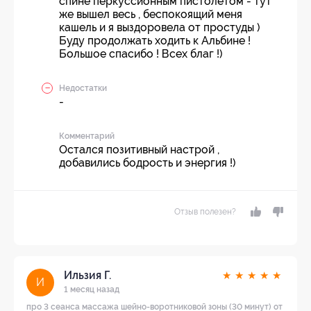
спине перкуссионным пистолетом - тут
же вышел весь , беспокоящий меня
кашель и я выздоровела от простуды )
Буду продолжать ходить к Альбине !
Большое спасибо ! Всех благ !)
Недостатки
-
Комментарий
Остался позитивный настрой ,
добавились бодрость и энергия !)
Отзыв полезен?
Ильзия Г.
★
★
★
★
★
И
1 месяц назад
про 3 сеанса массажа шейно-воротниковой зоны (30 минут) от