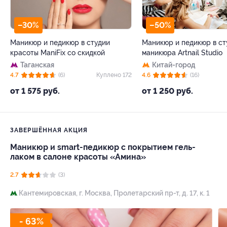
–30%
–50%
Маникюр и педикюр в студии
Маникюр и педикюр в ст
красоты ManiFix со скидкой
маникюра Artnail Studio
Таганская
Китай-город
4.7
(6)
Куплено 172
4.6
(16)
от 1 575 руб.
от 1 250 руб.
ЗАВЕРШЁННАЯ АКЦИЯ
Маникюр и smart-педикюр с покрытием гель-
лаком в салоне красоты «Амина»
2.7
(3)
Кантемировская,
г. Москва, Пролетарский пр-т, д. 17, к. 1
- 63%