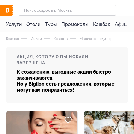
Услуги
Отели
Туры
Промокоды
Кэшбэк
Афиша 
Главная
Услуги
Красота
Маникюр, педикюр
АКЦИЯ, КОТОРУЮ ВЫ ИСКАЛИ,
ЗАВЕРШЕНА.
К сожалению, выгодные акции быстро
заканчиваются.
Но у Biglion есть предложения, которые
могут вам понравиться!