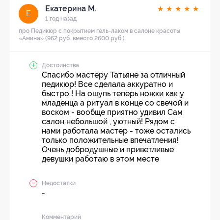
Екатерина М.
★
★
★
★
★
Е
1 год назад
про Педикюр с покрытием гель-лаком в салоне красоты
«Амина» (962 руб. вместо 2600 руб.)
Достоинства
Спасибо мастеру Татьяне за отличный
педикюр! Все сделала аккуратно и
быстро ! На ощупь теперь ножки как у
младенца а ритуал в конце со свечой и
воском - вообще приятно удивил Сам
салон небольшой , уютный! Рядом с
нами работала мастер - тоже остались
только положительные впечатления!
Очень добродушные и приветливые
девушки работаю в этом месте
Недостатки
-
Комментарий