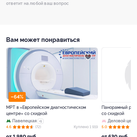
ответит на любой ваш вопрос
Вам может понравиться
–64%
–50%
МРТ в «Европейском диагностическом
Панорамный рест
центре» со скидкой
со скидкой
Павелецкая
Деловой цент
+1
32
4.6
(72)
Куплено 1 919
5.0
(8)
от 1 980 руб.
от 630 руб.