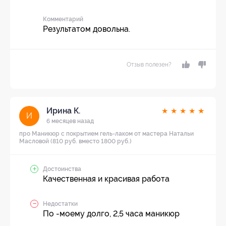
Комментарий
Результатом довольна.
Отзыв полезен?
Ирина К.
★
★
★
★
★
И
6 месяцев назад
про Маникюр с покрытием гель-лаком от мастера Натальи
Масловой (810 руб. вместо 1800 руб.)
Достоинства
Качественная и красивая работа
Недостатки
По -моему долго, 2,5 часа маникюр