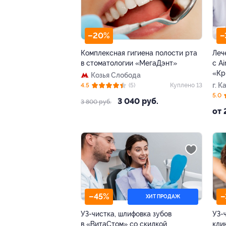
–20%
–
Комплексная гигиена полости рта
Леч
в стоматологии «МегаДэнт»
с A
«Кр
Козья Слобода
г. 
4.5
(5)
Куплено 13
ул, 
5.0
3 040 руб.
3 800 руб.
от 
–45%
–
ХИТ ПРОДАЖ
УЗ-чистка, шлифовка зубов
УЗ-
в «ВитаСтом» со скидкой
кли