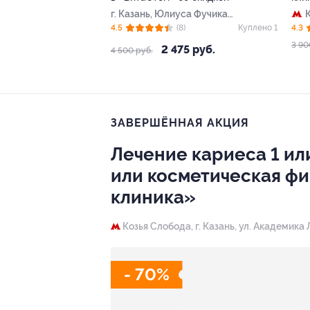
г. Казань, Юлиуса Фучика
ул, д. 34
4.5
(8)
Куплено 1
4.3
3 90
2 475 руб.
4 500 руб.
ЗАВЕРШЁННАЯ АКЦИЯ
Лечение кариеса 1 или
или косметическая фи
клиника»
Козья Слобода,
г. Казань, ул. Академика 
- 70%