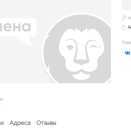
4
А
Поде
ия
.
ии
Адреса
Отзывы