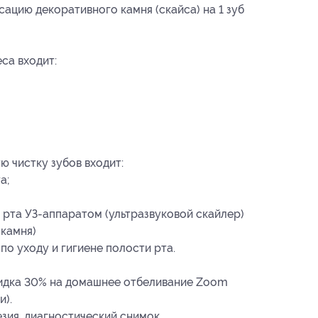
ацию декоративного камня (скайса) на 1 зуб
са входит:
ю чистку зубов входит:
а;
рта УЗ-аппаратом (ультразвуковой скайлер)
 камня)
о уходу и гигиене полости рта.
идка 30% на домашнее отбеливание Zoom
и).
зия, диагностический снимок.