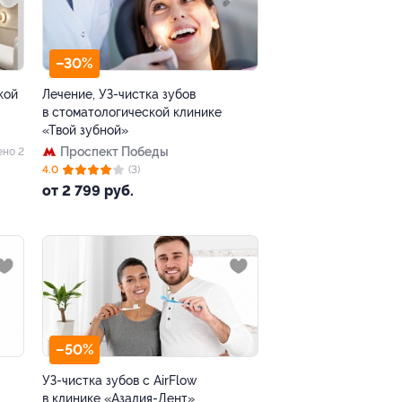
–30%
кой
Лечение, УЗ-чистка зубов
в стоматологической клинике
«Твой зубной»
Проспект Победы
ено 2
4.0
(3)
от 2 799 руб.
–50%
УЗ-чистка зубов с AirFlow
в клинике «Азалия-Дент»