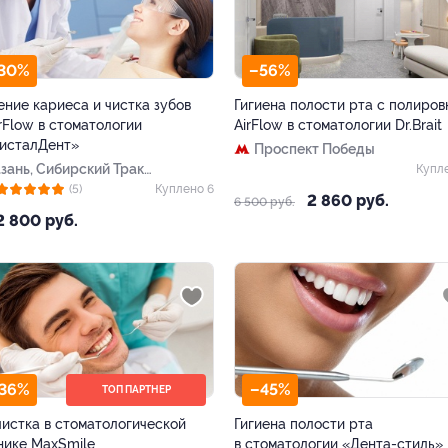
30%
–56%
ение кариеса и чистка зубов
Гигиена полости рта с полиров
irFlow в стоматологии
AirFlow в стоматологии Dr.Brait
исталДент»
Проспект Победы
Казань, Сибирский Тракт
Купл
д. 23
(5)
Куплено 6
2 860 руб.
6 500 руб.
2 800 руб.
36%
–45%
ТОП ПАРТНЕР
чистка в стоматологической
Гигиена полости рта
нике MaxSmile
в стоматологии «Дента-стиль»