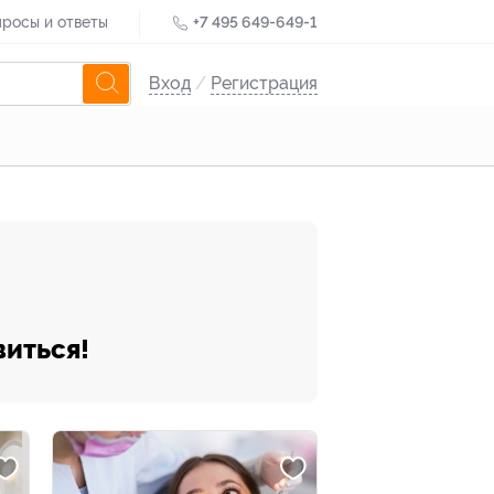
росы и ответы
+7 495 649-649-1
Вход
/
Регистрация
виться!