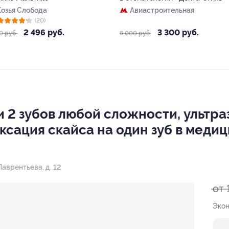
Козья Слобода
Авиастроительная
(20)
2 496 руб.
3 300 руб.
0 руб.
6 000 руб.
 2 зубов любой сложности, ультра
ксация скайса на один зуб в меди
Лаврентьева, д. 12
от 
Экон