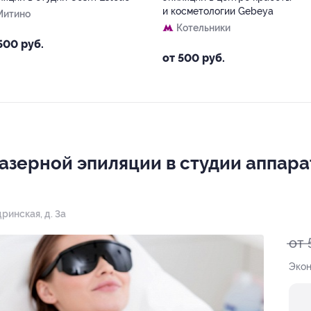
и косметологии Gebeya
Митино
Котельники
500 руб.
от 500 руб.
азерной эпиляции в студии аппара
дринская, д. 3а
от 
Экон