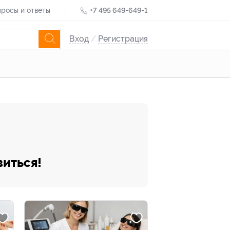
росы и ответы
+7 495 649-649-1
Вход
/
Регистрация
виться!