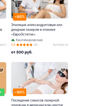
–90%
Эпиляция александритовым или
ия
диодным лазером в клинике
«ЕвроЭстетик»
Кантемировская
ено 1
4.9
(15)
Куплено 14
от 500 руб.
–90%
Н
Посещение сеансов лазерной
эпиляции в медицинском центре