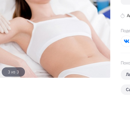
А
Поде
Похо
3 из 3
Л
С