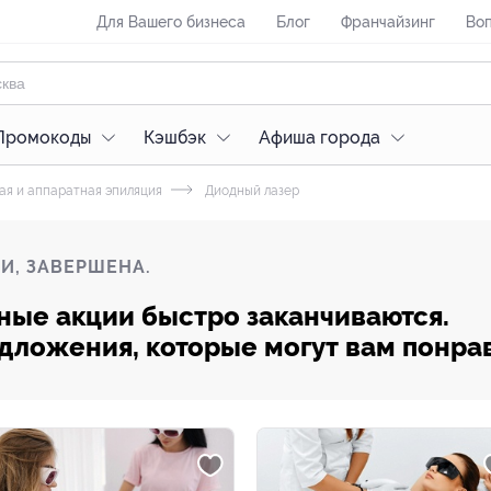
Для Вашего бизнеса
Блог
Франчайзинг
Воп
Промокоды
Кэшбэк
Афиша города
ая и аппаратная эпиляция
Диодный лазер
И, ЗАВЕРШЕНА.
ные акции быстро заканчиваются.
редложения, которые могут вам понра