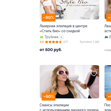
–90%
–
Лазерная эпиляция в центре
Лаз
«Стиль био» со скидкой
эст
Трубная
+1
4.6
(27)
Куплено 1 186
от 500 руб.
скид
–50%
–
Cеансы эпиляции
Пос
с использованием диодного лазера
эпи