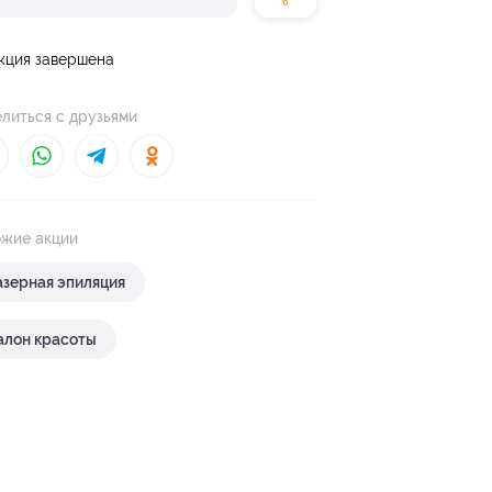
6
кция завершена
литься с друзьями
жие акции
азерная эпиляция
алон красоты