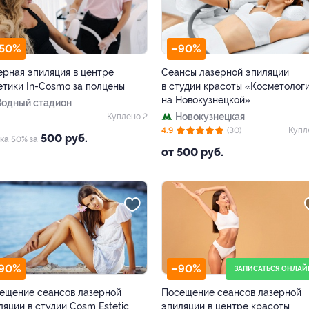
50%
–90%
ерная эпиляция в центре
Сеансы лазерной эпиляции
етики In-Cosmo за полцены
в студии красоты «Косметолог
на Новокузнецкой»
Водный стадион
Новокузнецкая
Куплено 2
4.9
(30)
Купл
500 руб.
ка 50% за
от 500 руб.
90%
–90%
ЗАПИСАТЬСЯ ОНЛАЙ
ещение сеансов лазерной
Посещение сеансов лазерной
ляции в студии Cosm Estetic
эпиляции в центре красоты