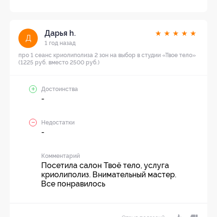
Дарья h.
★
★
★
★
★
Д
1 год назад
про 1 сеанс криолиполиза 2 зон на выбор в студии «Твое тело»
(1225 руб. вместо 2500 руб.)
Достоинства
-
Недостатки
-
Комментарий
Посетила салон Твоё тело, услуга
криолиполиз. Внимательный мастер.
Все понравилось