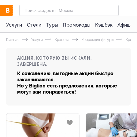
Услуги
Отели
Туры
Промокоды
Кэшбэк
Афиша 
Главная
Услуги
Красота
Коррекция фигуры
Криол
АКЦИЯ, КОТОРУЮ ВЫ ИСКАЛИ,
ЗАВЕРШЕНА.
К сожалению, выгодные акции быстро
заканчиваются.
Но у Biglion есть предложения, которые
могут вам понравиться!