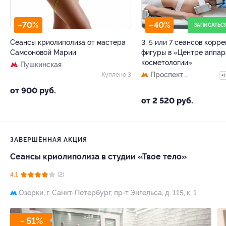
–70%
–40%
ЗАПИСАТЬС
Сеансы криолиполиза от мастера
3, 5 или 7 сеансов корр
Самсоновой Марии
фигуры в «Центре аппар
косметологии»
Пушкинская
Проспект
Куплено 3
+1
Большевиков
от 900 руб.
от 2 520 руб.
ЗАВЕРШЁННАЯ АКЦИЯ
Сеансы криолиполиза в студии «Твое тело»
4.1
(2)
Озерки,
г. Санкт-Петербург, пр-т Энгельса, д. 115, к. 1
- 51%