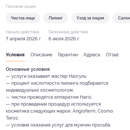
Похожие акции
Чистка лица
Пилинг
Уход за лицом
Салон
Начало действия
Окончание действия
7 апреля 2026 г.
6 июля 2026 г.
Условия
Описание
Гарантии
Адреса
Отзывы
Основные условия:
— услуги оказывает мастер Назгуль;
— процент кислотности пилинга подбирается
индивидуально косметологом;
— чистки проводятся аппаратом Haris;
— при проведении процедур используется
косметика следующих марок: Angiofarm, Cosmo
Teros;
— условия оказания услуг для мужчин просьба