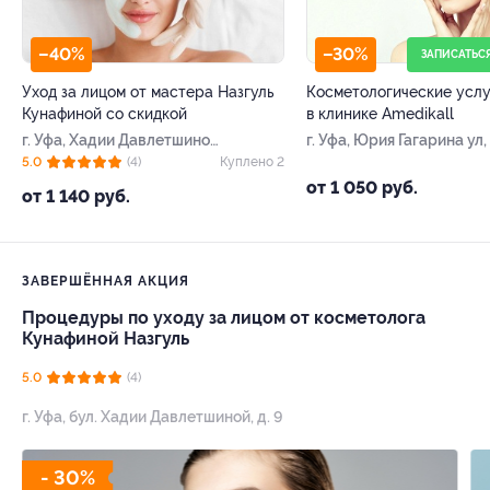
–40%
–30%
ЗАПИСАТЬС
Уход за лицом от мастера Назгуль
Косметологические услу
Кунафиной со скидкой
в клинике Amedikall
г. Уфа, Хадии Давлетшиной
г. Уфа, Юрия Гагарина ул,
б-р, д. 9
5.0
(4)
Куплено 2
от 1 050 руб.
от 1 140 руб.
ЗАВЕРШЁННАЯ АКЦИЯ
Процедуры по уходу за лицом от косметолога
Кунафиной Назгуль
5.0
(4)
г. Уфа, бул. Хадии Давлетшиной, д. 9
- 30%