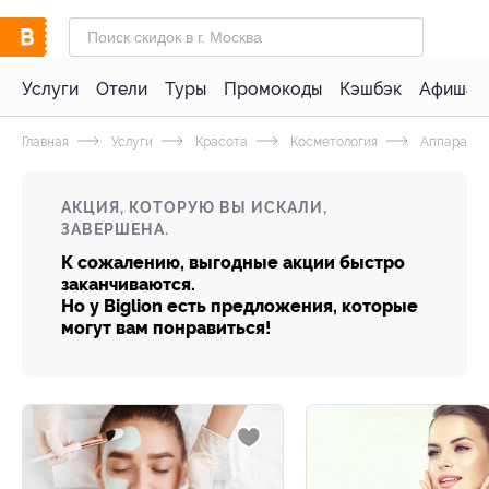
Услуги
Отели
Туры
Промокоды
Кэшбэк
Афиша 
Главная
Услуги
Красота
Косметология
Аппаратна
АКЦИЯ, КОТОРУЮ ВЫ ИСКАЛИ,
ЗАВЕРШЕНА.
К сожалению, выгодные акции быстро
заканчиваются.
Но у Biglion есть предложения, которые
могут вам понравиться!