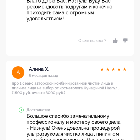
Благо Дарю Вас, Назгуль! Буду Вас
рекомендовать подругам и конечно
приходить сама с огромным
удовольствием!
Отзыв полезен?
Алина Х.
★
★
★
★
★
А
5 месяцев назад
про 1 сеанс авторской комбинированной чистки лица и
пилинга лица на выбор от косметолога Кунафиной Назгуль
(1500 руб. вместо 3000 руб.)
Достоинства
Большое спасибо замечательному
профессионалу и мастеру своего дела
- Назнуль! Очень довольна процедурой
ультразвуковая чистка лица , пилингом
по выбору специалиста . Дала советы по