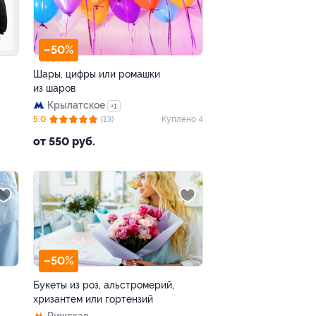
–50%
Шары, цифры или ромашки
из шаров
Крылатское
+1
5.0
(13)
Куплено 4
от 550 руб.
–50%
Букеты из роз, альстромерий,
хризантем или гортензий