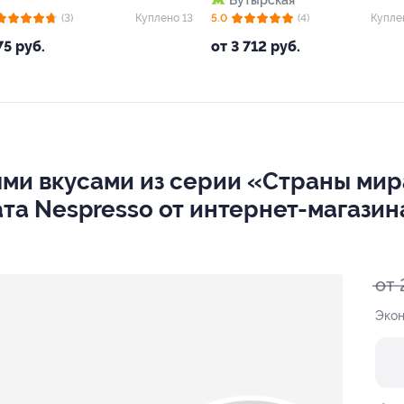
Бутырская
(3)
Куплено 13
5.0
(4)
Купле
75 руб.
от 3 712 руб.
ыми вкусами из серии «Страны ми
а Nespresso от интернет-магазина
от 
Экон