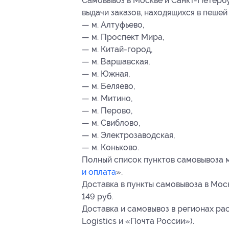
Самовывоз в Москве и Санкт-Петербу
выдачи заказов, находящихся в пешей
— м. Алтуфьево,
— м. Проспект Мира,
— м. Китай-город,
— м. Варшавская,
— м. Южная,
— м. Беляево,
— м. Митино,
— м. Перово,
— м. Свиблово,
— м. Электрозаводская,
— м. Коньково.
Полный список пунктов самовывоза 
и оплата
».
Доставка в пункты самовывоза в Моск
149 руб.
Доставка и самовывоз в регионах ра
Logistics и «Почта России»).