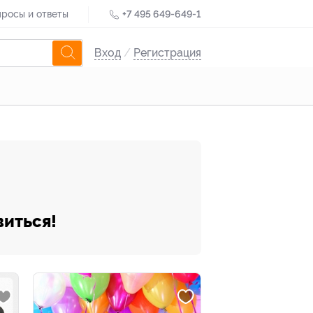
росы и ответы
+7 495 649-649-1
Вход
/
Регистрация
виться!