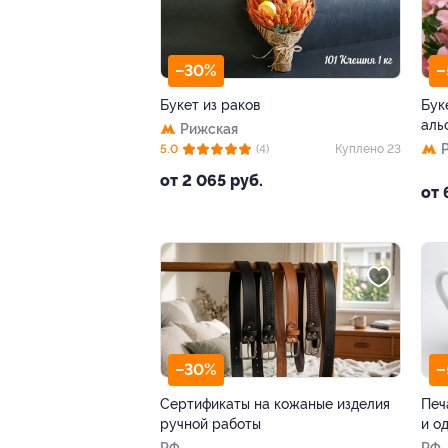
–30%
–
Букет из раков
Бук
аль
Рижская
5.0
(4)
Куплено 23
от 2 065 руб.
от 
–30%
–
Сертификаты на кожаные изделия
Печ
ручной работы
и о