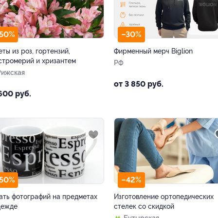
50%
–30%
еты из роз, гортензий,
Фирменный мерч Biglion
стромерий и хризантем
РФ
Рижская
от 3 850 руб.
600 руб.
50%
–42%
ать фотографий на предметах
Изготовление ортопедических
дежде
стелек со скидкой