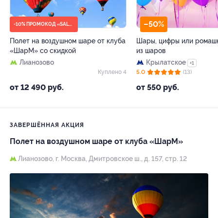
–50%
-10% ПРОМОКОД «SALE10»
Полет на воздушном шаре от клуба
Шары, цифры или ромаш
«ШарМ» со скидкой
из шаров
Лианозово
Крылатское
+1
Куплено 4
5.0
(13)
от 12 490 руб.
от 550 руб.
ЗАВЕРШЁННАЯ АКЦИЯ
Полет на воздушном шаре от клуба «ШарМ»
Лианозово,
г. Москва, Дмитровское ш., д. 157, стр. 12