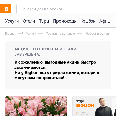
Услуги
Отели
Туры
Промокоды
Кэшбэк
Афиша 
Главная
Услуги
Товары по купонам
Мебель и ремонт
АКЦИЯ, КОТОРУЮ ВЫ ИСКАЛИ,
ЗАВЕРШЕНА.
К сожалению, выгодные акции быстро
заканчиваются.
Но у Biglion есть предложения, которые
могут вам понравиться!