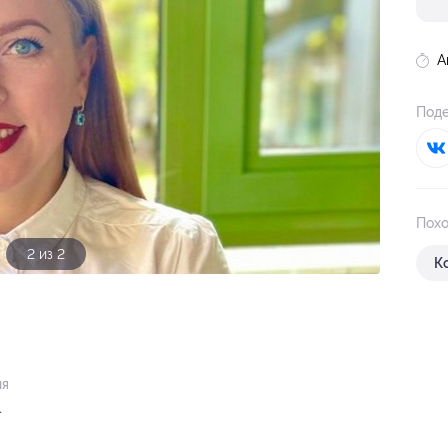
А
Поде
Похо
1 из 2
К
ия
.