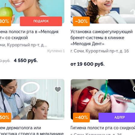
30%
–30%
ПОДАРОК
иена полости рта в «Мелодия
Установка саморегулирующей
т» со скидкой
брекет-системы в клинике
«Мелодия Дент»
очи, Курортный пр-т, д.
г. Сочи, Курортный пр-т, д. 16
Куплено 1
4 550 руб.
0 руб.
от 19 600 руб.
50%
–40%
АДЛЕР
ем дерматолога или
Гигиена полости рта со скидко
гностика стресса в медклинике