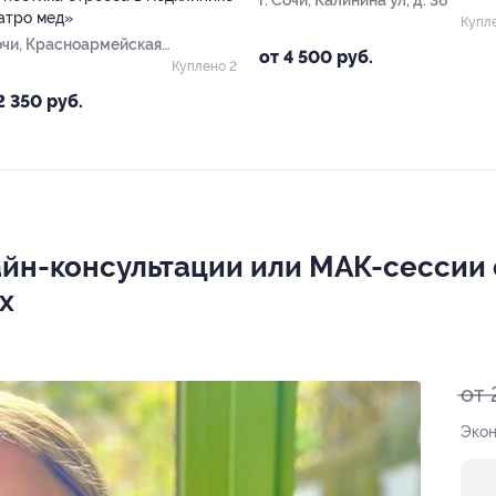
г. Сочи, Калинина ул, д. 36
атро мед»
Купл
Сочи, Красноармейская
от 4 500 руб.
д. 25/2
Куплено 2
2 350 руб.
йн-консультации или МАК-сессии 
х
от 
Экон