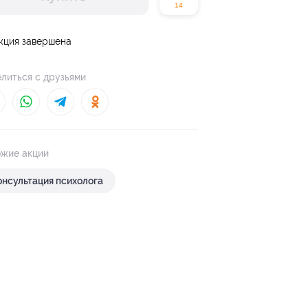
14
кция завершена
литься с друзьями
жие акции
онсультация психолога