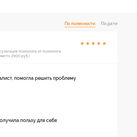
По полезности
По дате
★
★
★
★
★
сультация психолога от психолога
место 2900 руб.)
алист, помогла решить проблему
олучила пользу для себя