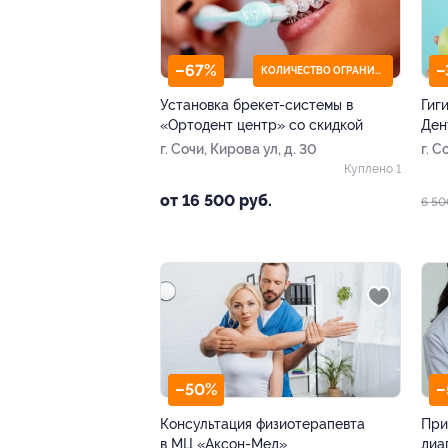
–67%
–
КОЛИЧЕСТВО ОГРАНИЧЕНО
Установка брекет-системы в
Гиг
«Ортодент центр» со скидкой
Ден
г. Сочи, Кирова ул, д. 30
г. С
16
Куплено 1
от 16 500 руб.
6 50
–50%
–
Консультация физиотерапевта
При
в МЦ «Аксон-Мед»
диа