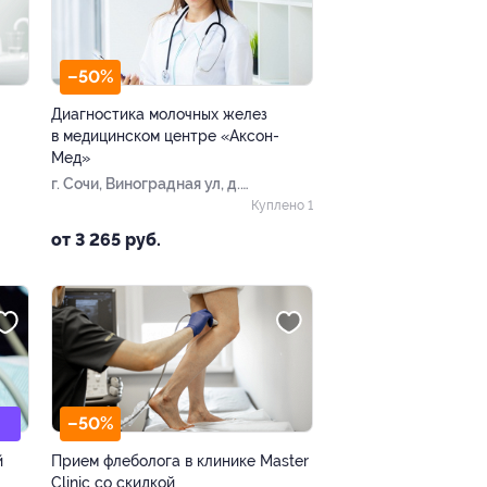
–50%
Диагностика молочных желез
в медицинском центре «Аксон-
Мед»
г. Сочи, Виноградная ул, д.
49
Куплено 1
от 3 265 руб.
–50%
й
Прием флеболога в клинике Master
Clinic со скидкой