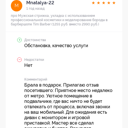
Mnatalya-22
★
★
★
★
★
M
1 год назад
про Мужская стрижка, укладка с использованием
профессиональной косметики и моделирование бороды в
барбершопе Tim Barber (1255 руб. вместо 2990 руб.)
Достоинства
Обстановка, качество услуги
Недостатки
Нет
Комментарий
Брала в подарок. Прилагаю отзыв
посетившего: Приятное место недалеко
от метро. Уютное помещение в
подвальчике, где вас ничто не будет
отвлекать от процесса, включая звонки
на ваш мобильный. Для ожидания есть
диван с монитором и игровой
приставкой. Мастер все сделал