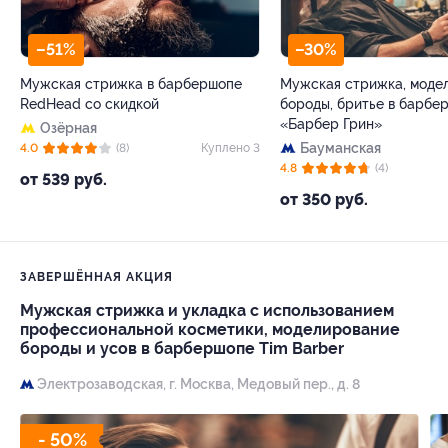
–51%
–30%
Мужская стрижка в барбершопе
Мужская стрижка, моде
RedHead со скидкой
бороды, бритье в барбе
«Барбер Грин»
Озёрная
Бауманская
4.0
(8)
Куплено 3
4.8
(4)
от 539 руб.
от 350 руб.
ЗАВЕРШЁННАЯ АКЦИЯ
Мужская стрижка и укладка с использованием
профессиональной косметики, моделирование
бороды и усов в барбершопе Tim Barber
Электрозаводская,
г. Москва, Медовый пер., д. 8
- 50%