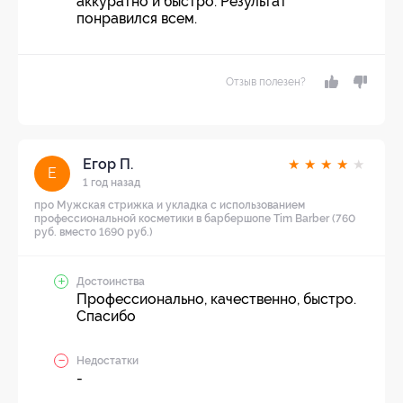
аккуратно и быстро. Результат
понравился всем.
Отзыв полезен?
Егор П.
★
★
★
★
★
Е
1 год назад
про Мужская стрижка и укладка с использованием
профессиональной косметики в барбершопе Tim Barber (760
руб. вместо 1690 руб.)
Достоинства
Профессионально, качественно, быстро.
Спасибо
Недостатки
-