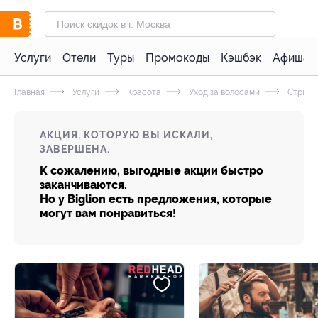
Услуги
Отели
Туры
Промокоды
Кэшбэк
Афиша 
Главная
Услуги
Красота
Уход за волосами
Стрижк
АКЦИЯ, КОТОРУЮ ВЫ ИСКАЛИ,
ЗАВЕРШЕНА.
К сожалению, выгодные акции быстро
заканчиваются.
Но у Biglion есть предложения, которые
могут вам понравиться!