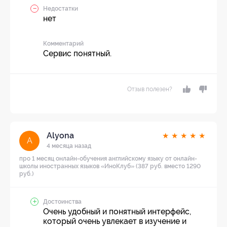
Недостатки
нет
Комментарий
Сервис понятный.
Отзыв полезен?
Alyona
★
★
★
★
★
A
4 месяца назад
про 1 месяц онлайн-обучения английскому языку от онлайн-
школы иностранных языков «ИноКлуб» (387 руб. вместо 1290
руб.)
Достоинства
Очень удобный и понятный интерфейс,
который очень увлекает в изучение и