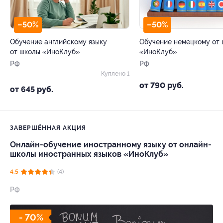
–50%
–50%
Обучение английскому языку
Обучение немецкому от
от школы «ИноКлуб»
«ИноКлуб»
РФ
РФ
Куплено 1
от 790 руб.
от 645 руб.
ЗАВЕРШЁННАЯ АКЦИЯ
Онлайн-обучение иностранному языку от онлайн-
школы иностранных языков «ИноКлуб»
4.5
(4)
РФ
- 70%