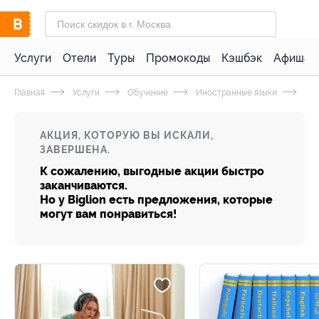
Услуги
Отели
Туры
Промокоды
Кэшбэк
Афиша 
Главная
Услуги
Обучение
Иностранные языки
Анг
АКЦИЯ, КОТОРУЮ ВЫ ИСКАЛИ,
ЗАВЕРШЕНА.
К сожалению, выгодные акции быстро
заканчиваются.
Но у Biglion есть предложения, которые
могут вам понравиться!