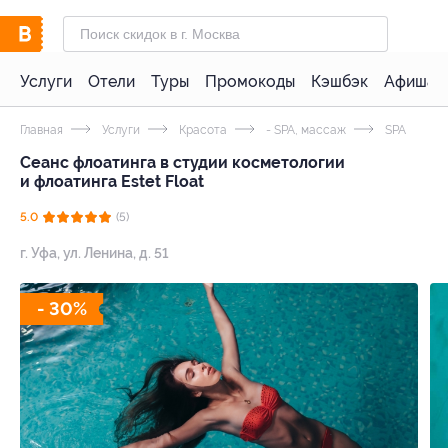
Услуги
Отели
Туры
Промокоды
Кэшбэк
Афиша 
Главная
Услуги
Красота
- SPA, массаж
SPA
Сеанс флоатинга в студии косметологии
и флоатинга Estet Float
5.0
(5)
г. Уфа, ул. Ленина, д. 51
- 30%