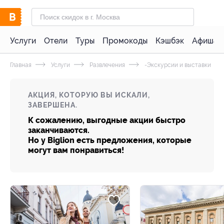
Услуги
Отели
Туры
Промокоды
Кэшбэк
Афиша 
Главная
Услуги
Развлечения
-Экскурсии и выставки
АКЦИЯ, КОТОРУЮ ВЫ ИСКАЛИ,
ЗАВЕРШЕНА.
К сожалению, выгодные акции быстро
заканчиваются.
Но у Biglion есть предложения, которые
могут вам понравиться!