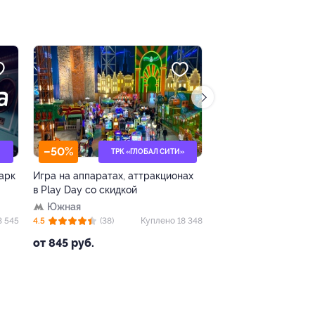
–30%
ТРК «ГЛОБАЛ СИТИ»
МЫТИЩИ
ппаратах, аттракционах
Целый день развлечений в ТРЦ
 со скидкой
«Июнь» в парке развлечений Joki
Joya
г. Мытищи, Мира ул, д. 51
(38)
Куплено 18 348
4.3
(7)
Куплено 54
б.
от 1 498 руб.