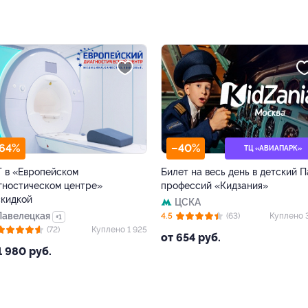
–40%
–50%
ТЦ «АВИАПАРК»
Билет на весь день в детский Парк
Игра на а
нтре»
профессий «Кидзания»
в Play Day
ЦСКА
Южная
4.5
(63)
Куплено 3 545
4.5
Куплено 1 925
от 654 руб.
от 845 ру