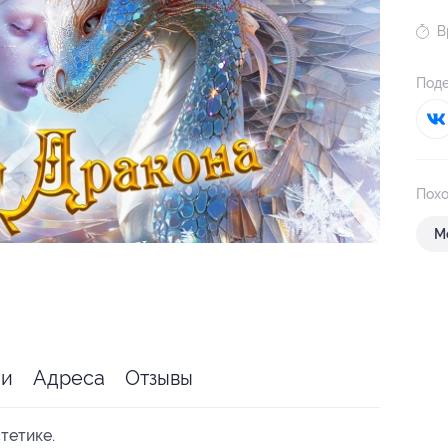
В
Поде
Похо
М
ии
Адреса
Отзывы
тетике.