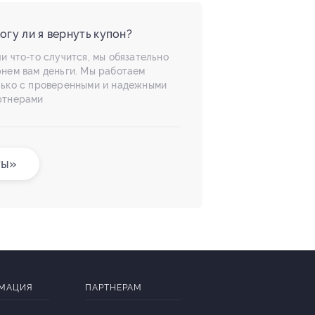
огу ли я вернуть купон?
и что-то случится, мы обязательно
рнем вам деньги. Мы работаем
лько с проверенными и надежными
ртнерами
ты»
МАЦИЯ
ПАРТНЕРАМ