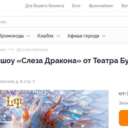
Для Вашего бизнеса
Блог
Франчайзинг
Воп
Промокоды
Кэшбэк
Афиша города
кли
Детские спектакли
 шоу «Слеза Дракона» от Театра Б
инская, д. 8, стр. 7
от 
Экон