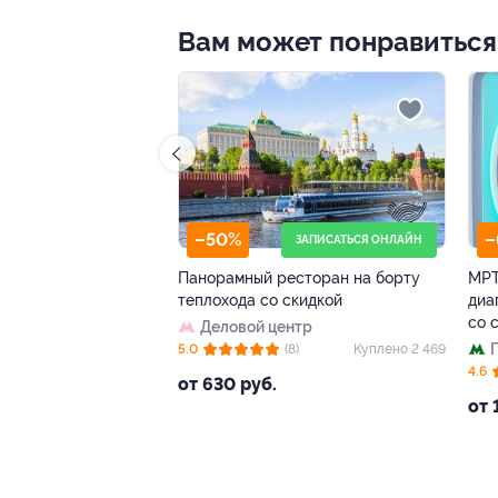
Вам может понравиться
–50%
–64%
ЗАПИСАТЬСЯ ОНЛАЙН
зи
Панорамный ресторан на борту
МРТ в «Европейском
теплохода со скидкой
диагностическом це
со скидкой
Деловой центр
Павелецкая
 283
5.0
(8)
Куплено 2 469
+1
4.6
(72)
от 630 руб.
от 1 980 руб.