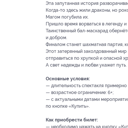
Эта запутанная история разворачивае
Когда-то здесь жили драконы, но ро
Магом погубила их.
Пришло время ворваться в легенду и
Таинственный бал-маскарад обернёт
и добром.
Финалом станет шахматная партия, к
Этот затерянный заколдованный мир 
отправиться по хрупкой и опасной х
А свет надежды и любви укажет путь.
Основные условия:
— длительность спектакля примерно 
— возрастное ограничение: 6+;
— с актуальными датами мероприяти
по кнопке «Купить».
Как приобрести билет:
— необходимо нажать на кнопку «Куп