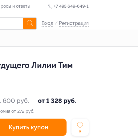
росы и ответы
+7 495 649-649-1
Вход
/
Регистрация
удущего Лилии Тим
1 600 руб.
от 1 328 руб.
омия от 272 руб.
Купить купон
9