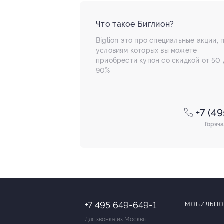
Что такое Биглион?
Biglion это про специальные акции, 
условиям которых вы можете
приобрести купон со скидкой от 50 
90%
+7 (4
Горяча
+7 495 649-649-1
МОБИЛЬНО
Для звонка из Москвы