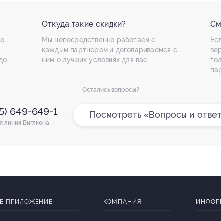
Откуда такие скидки?
См
по
Мы непосредственно работаем с
Есл
каждым партнером и договариваемся с
ве
до
ним о лучших условиях для вас
то
па
Остались вопросы?
95) 649-649-1
Посмотреть «Вопросы и отве
я линия Биглиона
Е ПРИЛОЖЕНИЕ
КОМПАНИЯ
ИНФОР